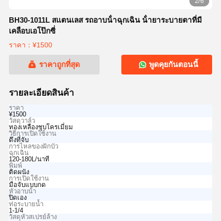
2/6
BH30-1011L สแตนเลส รถอาบน้ําฉุกเฉิน น้ํายาระบายตาที่มี
เคลือบเอโป๊กซี่
ราคา：¥1500
ราคาถูกที่สุด
พูดคุยกันตอนนี้
รายละเอียดสินค้า
ราคา
¥1500
วัสดุวาล์ว
ทองเหลืองชุบโครเมี่ยม
วิธีการเปิดใช้งาน
ดึงที่จับ
การไหลของฝักบัว
ฉุกเฉิน
120-180L/นาที
พิมพ์
ติดผนัง
การเปิดใช้งาน
มือจับแบบกด
หัวอาบน้ํา
ปิดเอง
ท่อระบายน้ำ
1-1/4
วัสดุหัวสเปรย์ล้าง