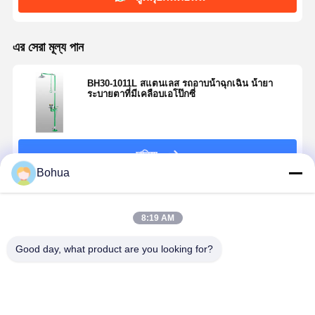
এর সেরা মূল্য পান
BH30-1011L สแตนเลส รถอาบน้ําฉุกเฉิน น้ํายา
ระบายตาที่มีเคลือบเอโป๊กซี่
চালিয়ে
Bohua
แนะนำผลิตภัณฑ์
8:19 AM
Good day, what product are you looking for?
สถานีฉุกเฉิน
BH30-1018 การ
น้ําอาบน้ํา
รุ่นมาตรฐา
ล้างตาและอาบ
เชื่อมต่ออย่าง
ฉุกเฉินระบาย
อาบน้ําฉุกเฉ