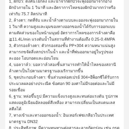
1, ฝักบัว: ดึงคันโยกลง และน้ำจากฝักบัวจะพุ่งออกมาจากอ่าง
ฝักบัวภายใน 1 วินาที และอัตราการไหลของฝักบัวมากกว่าหรือ
เท่ากับ 75.7 ลิตร/นาที
2, ล้างตา: กดที่จับ และน้ำล้างตาแบบละอองจะพุ่งออกมาภายใน
1 วินาที ความสูงและมุมของทางออกของน้ำได้รับการออกแบบ
ตามสัดส่วนของใบหน้ามนุษย์ อัตราการไหลของการล้างตาคือ
≧11.4L/min แรงดันน้ำในสถานที่ทำงานต้องถึง 0.25-0.4MPA
3, ตัวกรองล้างตา: ตัวกรองสองชั้น PP+304 ความหนาแน่นสูง
สามารถขจัดสิ่งสกปรกในน้ำ และน้ำที่พ่นออกมาอยู่ในรูปของ
ละออง โอบกอดและอ่อนโยน
4, บอลวาล์ว: บอลวาล์วสองชิ้นสามารถทำให้น้ำไหลของสถานี
ล้างตาเป็นไปตามมาตรฐานอเมริกามากขึ้น
5, ชุดประกอบล้างตา: ชิ้นส่วนหล่อสเปรย์ 304+อีพ็อกซีได้รับการ
ประมวลผลอย่างประณีต ข้อศอก 90 องศาไม่มีรอยต่อและไม่มี
รอยเชื่อม
6, ฐาน: หล่อขึ้นรูป มีความแข็งแรงสูงและทนต่อแรงดัน รูปภาพ
แสดงอลูมิเนียมอัลลอยด์สีเหลือง สามารถเปลี่ยนเป็นสแตนเลส
สตีลได้
7, ทางเข้าและทางออกของน้ำ: อินเทอร์เฟซเกลียวในประเทศ
มาตรฐาน DN32
8, ประสิทธิภาพ: มีความทนทานต่อสารละลายกัดกร่อน เช่น กรด