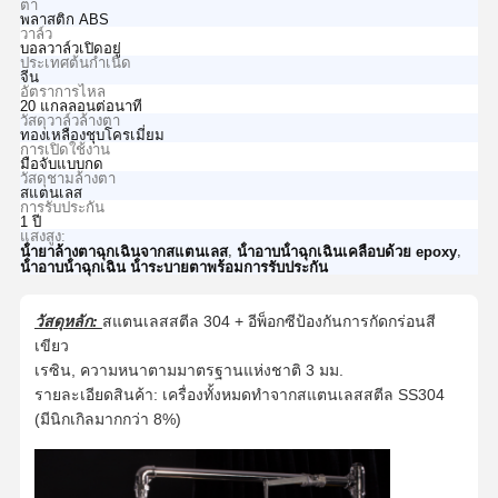
ตา
พลาสติก ABS
วาล์ว
บอลวาล์วเปิดอยู่
ประเทศต้นกำเนิด
จีน
อัตราการไหล
20 แกลลอนต่อนาที
วัสดุวาล์วล้างตา
ทองเหลืองชุบโครเมี่ยม
การเปิดใช้งาน
มือจับแบบกด
วัสดุชามล้างตา
สแตนเลส
การรับประกัน
1 ปี
แสงสูง:
,
,
น้ํายาล้างตาฉุกเฉินจากสแตนเลส
น้ําอาบน้ําฉุกเฉินเคลือบด้วย epoxy
น้ําอาบน้ําฉุกเฉิน น้ําระบายตาพร้อมการรับประกัน
วัสดุหลัก:
สแตนเลสสตีล 304 + อีพ็อกซีป้องกันการกัดกร่อนสี
เขียว
เรซิน, ความหนาตามมาตรฐานแห่งชาติ 3 มม.
รายละเอียดสินค้า: เครื่องทั้งหมดทำจากสแตนเลสสตีล SS304
(มีนิกเกิลมากกว่า 8%)