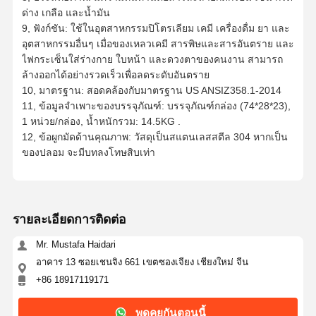
ด่าง เกลือ และน้ำมัน
9, ฟังก์ชัน: ใช้ในอุตสาหกรรมปิโตรเลียม เคมี เครื่องดื่ม ยา และ
อุตสาหกรรมอื่นๆ เมื่อของเหลวเคมี สารพิษและสารอันตราย และ
ไฟกระเซ็นใส่ร่างกาย ใบหน้า และดวงตาของคนงาน สามารถ
ล้างออกได้อย่างรวดเร็วเพื่อลดระดับอันตราย
10, มาตรฐาน: สอดคล้องกับมาตรฐาน US ANSIZ358.1-2014
11, ข้อมูลจำเพาะของบรรจุภัณฑ์: บรรจุภัณฑ์กล่อง (74*28*23),
1 หน่วย/กล่อง, น้ำหนักรวม: 14.5KG .
12, ข้อผูกมัดด้านคุณภาพ: วัสดุเป็นสแตนเลสสตีล 304 หากเป็น
ของปลอม จะมีบทลงโทษสิบเท่า
รายละเอียดการติดต่อ
Mr. Mustafa Haidari
อาคาร 13 ซอยเชนจิง 661 เขตซองเจียง เชียงใหม่ จีน
+86 18917119171
พูดคุยกันตอนนี้