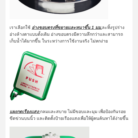
สถานีล้างตาขา
สถานีล้างตาปิด
เราเลือกใช้
อ่างขอบตรงที่ขยายและหนาขึ้น 1 มม.
ละทิ้งรูปร่าง
เครื่องทำความร้อนไฟฟ้าล้างตา
อ่างล้างตาแบบดั้งเดิม อ่างขอบตรงมีความลึกกว่าและสามารถ
เก็บน้ำได้มากขึ้น ในระหว่างการใช้งานจริง ไม่หกง่าย
น้ํายาระบายตากันหนาว
น้ํายาล้างตาฉุกเฉินพกพา
น้ํายาฉีดตาที่กําหนดเอง
อะไหล่สํารองน้ํายาล้างตา
แผงกดเรืองแสง:
กลมและสบาย ไม่มีขอบและมุม เพื่อป้องกันรอย
ขีดข่วนบนนิ้ว และติดตั้งป้ายเรืองแสงเพื่อให้ผู้คนค้นหาได้ง่ายขึ้น