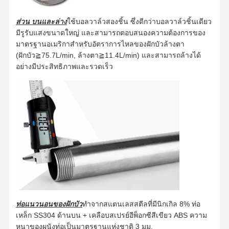
ส่วน
บนและล่าง
ใช้บอลวาล์วสองชิ้น ซึ่งดีกว่าบอลวาล์วชิ้นเดียว
มีรูรับแสงขนาดใหญ่ และสามารถตอบสนองความต้องการของ
มาตรฐานอเมริกาสำหรับอัตราการไหลของฝักบัวล้างตา
(ฝักบัว≧75.7L/min, ล้างตา≧11.4L/min) และสามารถล้างได้
อย่างมีประสิทธิภาพและรวดเร็ว
ท่อแนวนอนของฝักบัว
ทำจากสแตนเลสสตีลที่มีนิกเกิล 8% ท่อ
เหล็ก SS304 ด้านบน + เคลือบสเปรย์อีพ็อกซีสีเขียว ABS ความ
หนาของผนังท่อเป็นมาตรฐานแห่งชาติ 3 มม.