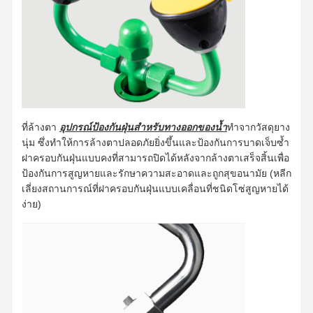
ที่ล้างตา
อุปกรณ์ป้องกันฝุ่นสำหรับทางออกของน้ำ
ทำจากวัสดุยาง
นุ่ม ซึ่งทำให้การล้างตาปลอดภัยยิ่งขึ้นและป้องกันการบาดเจ็บซ้ำ
ฝาครอบกันฝุ่นแบบคงที่สามารถปิดได้หลังจากล้างตาเสร็จสิ้นเพื่อ
ป้องกันการสูญหายและรักษาความสะอาดและถูกสุขอนามัย (หลีก
เลี่ยงสถานการณ์ที่ฝาครอบกันฝุ่นแบบเคลื่อนที่ชนิดโซ่สูญหายได้
ง่าย)
บ้าน
สินค้า
เกี่ยวกับเรา
ทัวร์โรงงาน