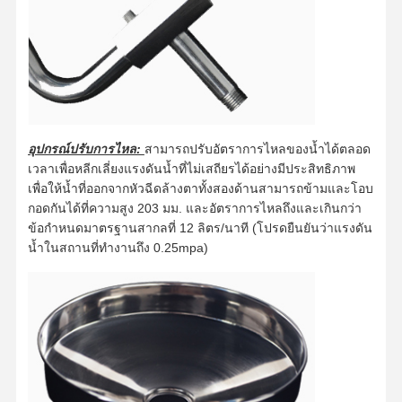
ควบคุม
ติดต่อเรา
ข่าว
กรณี
คุณภาพ
อุปกรณ์ปรับการไหล:
สามารถปรับอัตราการไหลของน้ำได้ตลอด
เวลาเพื่อหลีกเลี่ยงแรงดันน้ำที่ไม่เสถียรได้อย่างมีประสิทธิภาพ
เพื่อให้น้ำที่ออกจากหัวฉีดล้างตาทั้งสองด้านสามารถข้ามและโอบ
บล็อก
พูดคุยกันตอน
กอดกันได้ที่ความสูง 203 มม. และอัตราการไหลถึงและเกินกว่า
นี้
ข้อกำหนดมาตรฐานสากลที่ 12 ลิตร/นาที (โปรดยืนยันว่าแรงดัน
น้ำในสถานที่ทำงานถึง 0.25mpa)
น้ําอาบน้ําฉุกเฉิน และ น้ําล้างตา
น้ำยาล้างตาน้ำนิรภัย
สถานีล้างตาติดผนัง
สถานีล้างตาบนโต๊ะ