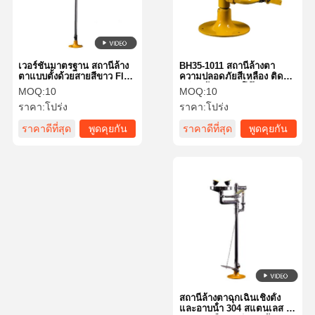
เวอร์ชั่นมาตรฐาน สถานีล้าง
BH35-1011 สถานีล้างตา
ตาแบบตั้งด้วยสายสีขาว Flip
ความปลอดภัยสีเหลือง ติด
Flop
ผนัง / ล้างตาบนโต๊ะ
MOQ:
10
MOQ:
10
ราคา:
โปร่ง
ราคา:
โปร่ง
ราคาดีที่สุด
พูดคุยกัน
ราคาดีที่สุด
พูดคุยกัน
ตอนนี้
ตอนนี้
บ้าน
สินค้า
เกี่ยวกับเรา
ทัวร์โรงงาน
สถานีล้างตาฉุกเฉินเชิงตั้ง
และอาบน้ํา 304 สแตนเลส ส