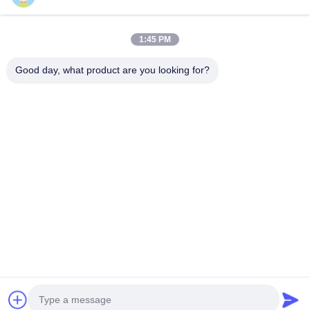
สถานีล้างตาขา
สถานีล้างตาปิด
1:45 PM
หมวดหมู่ของเรา
เครื่องทำความร้อนไฟฟ้าล้างตา
Good day, what product are you looking for?
น้ํายาระบายตากันหนาว
น้ํายาล้างตาฉุกเฉินพกพา
น้ําอาบน้ํา
น้ำยาล้างตาน้ำ
สถานีล้างตาติด
สถานีล้างต
น้ํายาฉีดตาที่กําหนดเอง
ฉุกเฉิน และ น้ํา
นิรภัย
ผนัง
โต๊ะ
ล้างตา
อะไหล่สํารองน้ํายาล้างตา
Desktop Site
บ้าน
เกี่ยวกับเรา
ติดต่อเรา
แผนผังเว็บไซต์
นโยบายความเป็นส่วนตัว
คุณภาพ
น้ําอาบน้ําฉุกเฉิน และ น้ําล้างตา
โรงงานจีน.Copyright © 2026
Shanghai Bohua Safety Device Co., Ltd. All Rights Reserved.