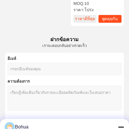
แตนเลสยืนฉุกเฉินตาล้าง
MOQ:
10
ใบหน้าถัง 304 สแตนเลส ส
ราคา:
โปร่ง
แตนเลส สถานีล้างตาด้วยปิด
สําหรับห้องปฏิบัติการโรงงาน
ราคาดีที่สุด
พูดคุยกัน
ควบคุม
ติดต่อเรา
ข่าว
กรณี
คุณภาพ
ตอนนี้
ฝากข้อความ
เราจะตอบกลับอย่างรวดเร็ว
อีเมล์
บล็อก
พูดคุยกันตอน
นี้
ความต้องการ
น้ําอาบน้ําฉุกเฉิน และ น้ําล้างตา
น้ำยาล้างตาน้ำนิรภัย
สถานีล้างตาติดผนัง
สถานีล้างตาบนโต๊ะ
চালিয়ে
Bohua