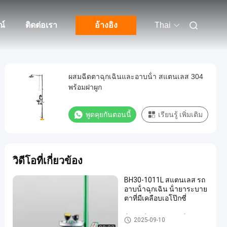
ณ์
ติดต่อเรา
อ้างอิง
Thai
ผสมฉีดตาฉุกเฉินและอาบน้ํา สแตนเลส 304
พร้อมฝาผูก
พูดคุยกันตอนนี้
เรียนรู้ เพิ่มเติม
วิดีโอที่เกี่ยวข้อง
BH30-1011L สแตนเลส รถ
อาบน้ําฉุกเฉิน น้ํายาระบาย
ตาที่มีเคลือบเอโป๊กซี่
น้ําอาบน้ําฉุกเฉิน และ น้ําล้างตา
2025-09-10