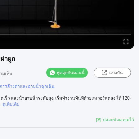
ฝาผูก
พูดคุยกันตอนนี้
แบ่งปัน
ามเห็น
การล้างตาและอาบน้ําฉุกเฉิน
ร็ว และน้ําอาบน้ําระดับสูง: เริ่มทํางานทันทีด้วยเลเวอร์ลดลง ให้ 120-
.
ดูเพิ่มเติม
ปล่อยข้อความไว้