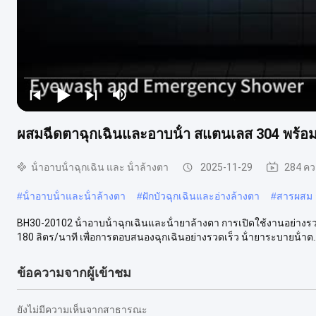
ผสมฉีดตาฉุกเฉินและอาบน้ํา สแตนเลส 304 พร้อม
น้ําอาบน้ําฉุกเฉิน และ น้ําล้างตา
2025-11-29
284 คว
#
น้ําอาบน้ําและน้ําล้างตา
#
ฝักบัวฉุกเฉินและอ่างล้างตา
#
สารผสม 
BH30-20102 น้ําอาบน้ําฉุกเฉินและน้ํายาล้างตา การเปิดใช้งานอย่างรวดเ
180 ลิตร/นาที เพื่อการตอบสนองฉุกเฉินอย่างรวดเร็ว น้ํายาระบายน้ําต..
ข้อความจากผู้เข้าชม
ยังไม่มีความเห็นจากสาธารณะ