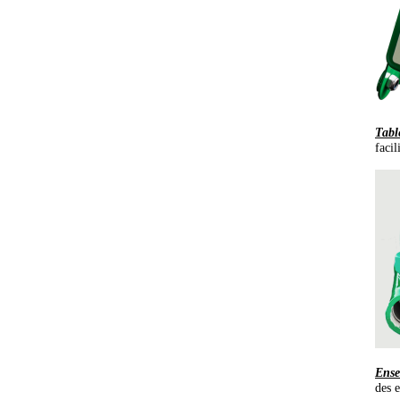
Tabl
facil
Ense
des e