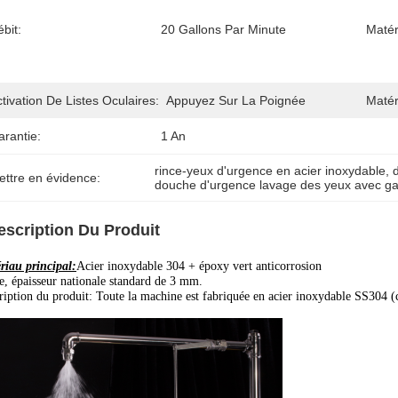
bit:
20 Gallons Par Minute
Matér
tivation De Listes Oculaires:
Appuyez Sur La Poignée
Matér
arantie:
1 An
rince-yeux d'urgence en acier inoxydable
, 
ettre en évidence:
douche d'urgence lavage des yeux avec ga
escription Du Produit
riau principal:
Acier inoxydable 304 + époxy vert anticorrosion
ne, épaisseur nationale standard de 3 mm.
ription du produit: Toute la machine est fabriquée en acier inoxydable SS304 (c