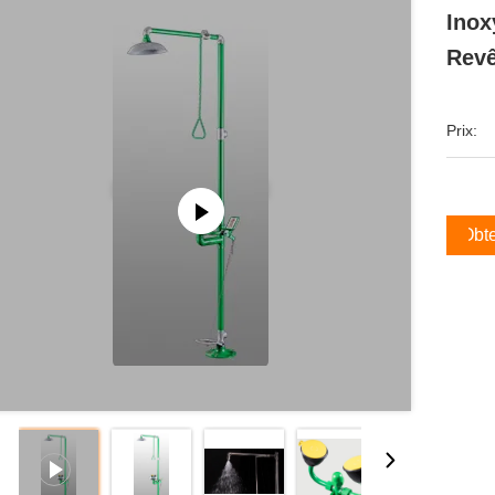
Inox
Rev
Prix:
Obte