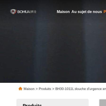
Maison
Au sujet de nous
P
Maison
>
Produits
>
BH30-1011L douche d'urgence en 
Produits