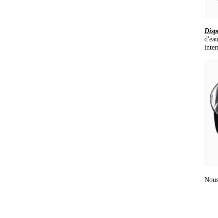
Dispo
d'ea
inter
Nous