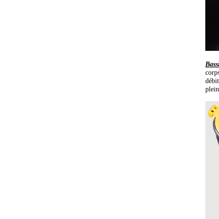
Bass
corp
débi
plei