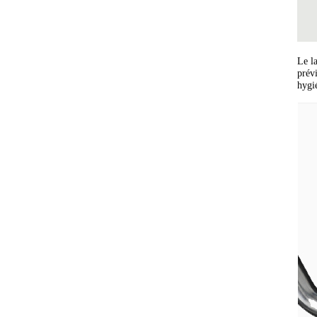
Le l
prévi
hygi