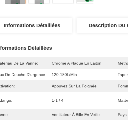
Informations Détaillées
Description Du 
nformations Détaillées
atériau De La Vanne:
Chrome A Plaqué En Laiton
Métho
lux De Douche D'urgence:
120-180L/min
Taper
tivation:
Appuyez Sur La Poignée
Pomm
idange:
1-1 / 4
Matér
anne:
Ventilateur À Bille En Veille
Pays 