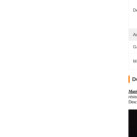
Dé
Ac
G
M
D
Maté
rési
Desc