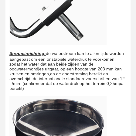
Kwaliteitscont
NEEM
Nieuws
Gevallen
Role
CONTACT
MET ONS
OP
Stroominrichting:
de waterstroom kan te allen tijde worden
aangepast om een onstabiele waterdruk te voorkomen,
zodat het water dat aan beide zijden van de
Blog
Praatje Nu
oogwatermondjes uitgaat, op een hoogte van 203 mm kan
kruisen en omringen,en de doorstroming bereikt en
overschrijdt de internationale standaardvoorschriften van 12
L/min. (confirmeer dat de waterdruk op het terrein 0,25mpa
Nooddouche en oogwas
bereikt)
Tempered Water Oogwater
Wandmontage oogwasstation
Oogwasstation op het bureau
Voetpedaal oogwasstation