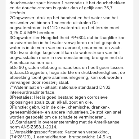
douchewater spuit binnen 1 seconde uit het douchebekken
en de douche-stroom is groter dan of gelijk aan 75,7
liter/min.
2Oogwasser: druk op het handvat en het water van het
mistwater zal binnen 1 seconde uitstralen.De
oogwaterstroom is ¢11De waterdruk op het terrein moet
0,25-0,4 MPA bereiken.
3Oogwaterfilter:Hoogdichtheid PP+304 dubbellaagfilter kan
onzuiverheden in het water verwijderen en het gespoten
water is in de vorm van een aerosol, omarmend en zacht.
4De twee-delige kogelventil kan de waterstroom van het
oogwasstation meer in overeenstemming brengen met de
Amerikaanse normen.
5De 90 graden elleboog is naadloos en heeft geen lassen.
6,Basis:Druggieten, hoge sterkte en drukbestendigheid, de
afbeelding toont gele aluminiumlegering, kan ook worden
vervangen door roestvrij staal.
7"Waterinlaat en -uitlaat: nationale standaard DN32
interieurdraadinterface.
8Prestaties: Het is goed bestand tegen corrosieve
oplossingen zoals zuur, alkali, zout en olie.
9Functie: gebruikt in de olie-, chemische, dranken-,
geneesmiddelen- en andere industrieën.De stof kan snel
worden gespoeld om de schade te verminderen..
10,Standaard:In overeenstemming met de Amerikaanse
norm ANSIZ358.1-2014.
11Verpakkingsspecificaties: Kartonnen verpakking,
(74*28*23), 1 eenheid/karton, brutogewicht: 14,5 kg.