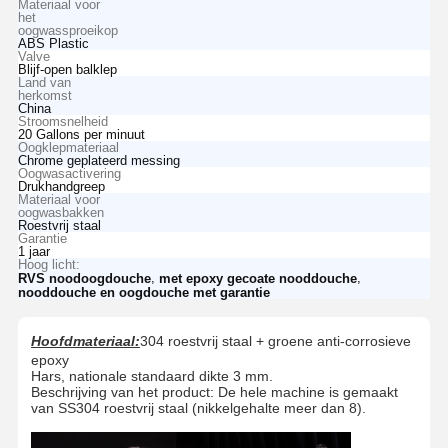
Materiaal voor
het
oogwassproeikop
ABS Plastic
Valve
Blijf-open balklep
Land van
herkomst
China
Stroomsnelheid
20 Gallons per minuut
Oogklepmateriaal
Chrome geplateerd messing
Oogwasactivering
Drukhandgreep
Materiaal voor
oogwasbakken
Roestvrij staal
Garantie
1 jaar
Hoog licht:
,
,
RVS noodoogdouche
met epoxy gecoate nooddouche
nooddouche en oogdouche met garantie
Hoofdmateriaal:
304 roestvrij staal + groene anti-corrosieve
epoxy
Hars, nationale standaard dikte 3 mm.
Beschrijving van het product: De hele machine is gemaakt
van SS304 roestvrij staal (nikkelgehalte meer dan 8).