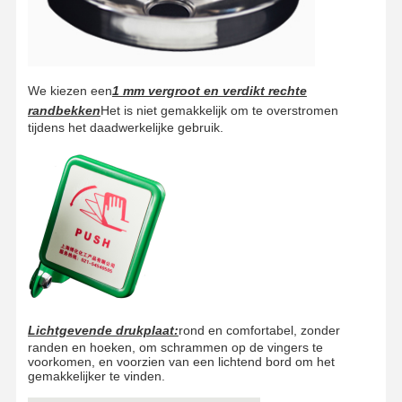
Gesloten oogwasstation
Elektrische verwarming oogwasser
We kiezen een
1 mm vergroot en verdikt rechte
randbekken
Het is niet gemakkelijk om te overstromen
Vriesbestendige oogwasser
tijdens het daadwerkelijke gebruik.
Draagbaar oogwater voor noodgevallen
Gepersonaliseerd oogwater
Onderdelen voor oogwater
Lichtgevende drukplaat:
rond en comfortabel, zonder
randen en hoeken, om schrammen op de vingers te
voorkomen, en voorzien van een lichtend bord om het
gemakkelijker te vinden.