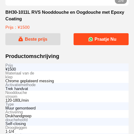
2/6
BH30-1011L RVS Nooddouche en Oogdouche met Epoxy
Coating
Prijs：¥1500
Beste prijs
Praatje Nu
Productomschrijving
Prijs
¥1500
Materiaal van de
klep
Chrome geplateerd messing
Activatiemethode
Trek handvat
Nooddouche
stroom
120-180L/min
Type
Muur gemonteerd
Activering
Drukhandgreep
douchehoofd
Self-closing
Droogleggen
1-1/4