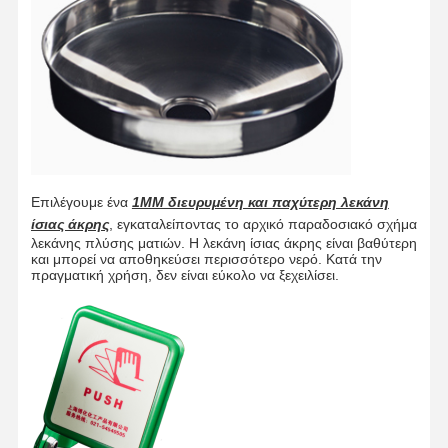
Σταθμός πλύσης ματιών με πετάλι ποδιών
Κλειστό σταθμό πλύσης ματιών
Ηλεκτρικό πλύσιμο ματιών
Ανθεκτικό στη κατάψυξη πλύσιμο ματιών
Φορητό πλύσιμο ματιών έκτακτης ανάγκης
Επιλέγουμε ένα
1MM διευρυμένη και παχύτερη λεκάνη
Προσαρμοσμένο πλύσιμο ματιών
ίσιας άκρης
, εγκαταλείποντας το αρχικό παραδοσιακό σχήμα
λεκάνης πλύσης ματιών. Η λεκάνη ίσιας άκρης είναι βαθύτερη
και μπορεί να αποθηκεύσει περισσότερο νερό. Κατά την
Αντικατασκευαστικά εξαρτήματα πλύσης ματιών
πραγματική χρήση, δεν είναι εύκολο να ξεχειλίσει.