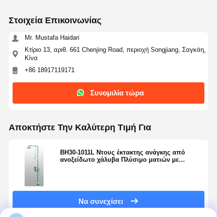
Στοιχεία Επικοινωνίας
Mr. Mustafa Haidari
Κτίριο 13, αριθ. 661 Chenjing Road, περιοχή Songjiang, Σαγκάη,
Κίνα
+86 18917119171
Συνομιλία τώρα
Αποκτήστε Την Καλύτερη Τιμή Για
BH30-1011L Ντους έκτακτης ανάγκης από
ανοξείδωτο χάλυβα Πλύσιμο ματιών με
επικάλυψη από ηποξείδιο
Να συνεχίσει