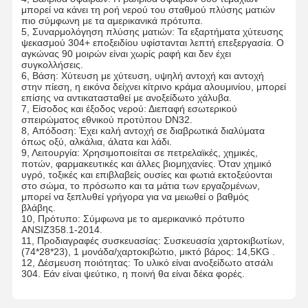
μπορεί να κάνει τη ροή νερού του σταθμού πλύσης ματιών
πιο σύμφωνη με τα αμερικανικά πρότυπα.
5, Συναρμολόγηση πλύσης ματιών: Τα εξαρτήματα χύτευσης
ψεκασμού 304+ εποξειδίου υφίστανται λεπτή επεξεργασία. Ο
αγκώνας 90 μοιρών είναι χωρίς ραφή και δεν έχει
συγκολλήσεις.
6, Βάση: Χύτευση με χύτευση, υψηλή αντοχή και αντοχή
στην πίεση, η εικόνα δείχνει κίτρινο κράμα αλουμινίου, μπορεί
επίσης να αντικατασταθεί με ανοξείδωτο χάλυβα.
7, Είσοδος και έξοδος νερού: Διεπαφή εσωτερικού
σπειρώματος εθνικού προτύπου DN32.
8, Απόδοση: Έχει καλή αντοχή σε διαβρωτικά διαλύματα
όπως οξύ, αλκάλια, άλατα και λάδι.
9, Λειτουργία: Χρησιμοποιείται σε πετρελαϊκές, χημικές,
ποτών, φαρμακευτικές και άλλες βιομηχανίες. Όταν χημικό
υγρό, τοξικές και επιβλαβείς ουσίες και φωτιά εκτοξεύονται
στο σώμα, το πρόσωπο και τα μάτια των εργαζομένων,
μπορεί να ξεπλυθεί γρήγορα για να μειωθεί ο βαθμός
βλάβης.
10, Πρότυπο: Σύμφωνα με το αμερικανικό πρότυπο
ANSIZ358.1-2014.
11, Προδιαγραφές συσκευασίας: Συσκευασία χαρτοκιβωτίων,
(74*28*23), 1 μονάδα/χαρτοκιβώτιο, μικτό βάρος: 14,5KG .
12, Δέσμευση ποιότητας: Το υλικό είναι ανοξείδωτο ατσάλι
304. Εάν είναι ψεύτικο, η ποινή θα είναι δέκα φορές.