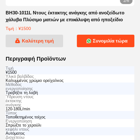
2/6
BH30-1011L Ντους έκτακτης ανάγκης από ανοξείδωτο
χάλυβα Πλύσιμο ματιών με επικάλυψη από ηποξείδιο
Τιμή：¥1500
Καλύτερη τιμή
Συνομιλία τώρα
Περιγραφή Προϊόντων
Τιμή
¥1500
Υλικό βαλβίδας
Καλυμμένος χρώμιο ορείχαλκος
Μέθοδος
ενεργοποίησης
Τραβήξτε τη λαβή
Ύδρευση ντους
έκτακτης
ανάγκης
120-180L/min
Τύπος
Τοποθετημένος τοίχος
Ενεργοποίηση
Σπρώξτε το χερούλι
κεφάλι ντους
Αυτόματος
Διοχετεύω