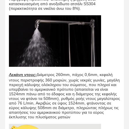
κατασκευασμένη από ανοξείδωτο ατσάλι SS304
(περιεκτικότητα σε νικέλιο άνω του 8%).
Λεκάνη ντους:
Διάμετρος 260mm, πάχος 0,6mm, κεφαλή
ντους περιστροφής 360 μοιρών, χωρίς νεκρές γωνίες, μεγάλη
περιοχή κάλυψης ολόκληρου του σώματος, που πληροί και
υπερβαίνει το αμερικανικό πρότυπο (απαιτείται να είναι
1524mm πάνω από το έδαφος και η διάμετρος της κεφαλής
ντους να φτάνει τα 508mm), ρυθμός ροής ντους μεγαλύτερος
από 76 L/min, Ακριβώς σε ύψος 1524mm, φτάνοντας σε
εύρος κάλυψης 508mm σε διάμετρο, πληρώντας πλήρως τις
απαιτήσεις του αμερικανικού προτύπου για το εύρος
έκπλυσης του πλυσίματος ματιών