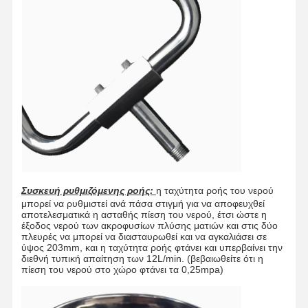
Ποιοτικός
Επικοινωνήσ
Ειδήσεις
Υποθέσεις
Έλεγχος
Τε Μαζί Μας
Ιστολόγιο
Συνομιλία
Τώρα
Συσκευή ρυθμιζόμενης ροής:
η ταχύτητα ροής του νερού
Ντους έκτακτης ανάγκης και πλύσιμο ματιών
μπορεί να ρυθμιστεί ανά πάσα στιγμή για να αποφευχθεί
αποτελεσματικά η ασταθής πίεση του νερού, έτσι ώστε η
έξοδος νερού των ακροφυσίων πλύσης ματιών και στις δύο
Επενδύσεις με θερμαινόμενο νερό
πλευρές να μπορεί να διασταυρωθεί και να αγκαλιάσει σε
ύψος 203mm, και η ταχύτητα ροής φτάνει και υπερβαίνει την
διεθνή τυπική απαίτηση των 12L/min. (βεβαιωθείτε ότι η
Σταθμός πλύσης ματιών με τοίχο
πίεση του νερού στο χώρο φτάνει τα 0,25mpa)
Σταθμός πλύσης ματιών