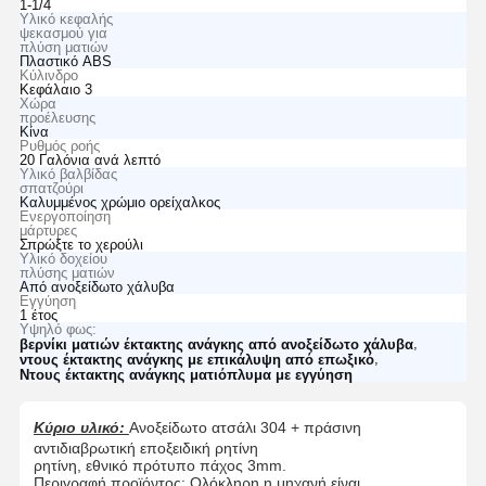
1-1/4
Υλικό κεφαλής
ψεκασμού για
πλύση ματιών
Πλαστικό ABS
Κύλινδρο
Κεφάλαιο 3
Χώρα
προέλευσης
Κίνα
Ρυθμός ροής
20 Γαλόνια ανά λεπτό
Υλικό βαλβίδας
σπατζούρι
Καλυμμένος χρώμιο ορείχαλκος
Ενεργοποίηση
μάρτυρες
Σπρώξτε το χερούλι
Υλικό δοχείου
πλύσης ματιών
Από ανοξείδωτο χάλυβα
Εγγύηση
1 έτος
Υψηλό φως:
,
βερνίκι ματιών έκτακτης ανάγκης από ανοξείδωτο χάλυβα
,
ντους έκτακτης ανάγκης με επικάλυψη από επωξικό
Ντους έκτακτης ανάγκης ματιόπλυμα με εγγύηση
Κύριο υλικό:
Ανοξείδωτο ατσάλι 304 + πράσινη
αντιδιαβρωτική εποξειδική ρητίνη
ρητίνη, εθνικό πρότυπο πάχος 3mm.
Περιγραφή προϊόντος: Ολόκληρη η μηχανή είναι