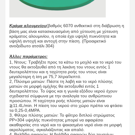
Κράμα αλουμινίου
(βαθμός 6070 ανθεκτικό στη διάβρωση η
βάση μας είναι κατασκευασμένη από χύτευση με χύτευση
κράματος αλουμινίου, η οποία έχει υψηλή πυκνότητα και
υψηλή αντοχή και αντοχή στην πίεση. (Προαιρετικό
ανοξείδωτο ατσάλι 304)
Άλλες παράμετροι:
1, Ντους: Τραβήξτε προς τα κάτω το μοχλό και το νερό του
ντους θα εκτοξευθεί από τη λεκάνη του ντους εντός 1
δευτερολέπτου και η ταχύτητα ροής του ντους είναι
μεγαλύτερη ή ίση με 75,7 λίτρα/λεπτό.
2, Πλύσιμο ματιών: Πιέστε τη λαβή και το νερό πλύσης
ματιών σε μορφή ομίχλης θα εκτοξευθεί εντός 1
δευτερολέπτου. Το ύψος και η γωνία εξόδου νερού έχουν
σχεδιαστεί σύμφωνα με την αναλογία του ανθρώπινου
προσώπου. Η ταχύτητα ροής πλύσης ματιών είναι
≧11.4L/min. Η πίεση του νερού στο χώρο πρέπει να φτάσει
τα 0,25-0,4MPA.
3, Φίλτρο πλύσης ματιών: Το φίλτρο διπλού στρώματος
PP+304 υψηλής πυκνότητας μπορεί να αφαιρέσει
ακαθαρσίες στο νερό και το ψεκασμένο νερό είναι σε μορφή
αερολύματος, αγκαλιάζοντας και απαλό.
4, Βαλβίδα σφαιρών: Η βαλβίδα σφαιρών δύο τεμαχίων