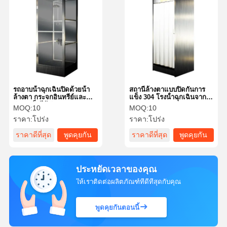
รถอาบน้ําฉุกเฉินปิดด้วยน้ํา
สถานีล้างตาแบบปิดกันการ
ล้างตา กระจกอินทรีย์และ
แข็ง 304 โรงน้ําฉุกเฉินจากส
วัสดุเหล็กไร้ขัด
แตนเลส
MOQ:
10
MOQ:
10
ราคา:
โปร่ง
ราคา:
โปร่ง
ราคาดีที่สุด
พูดคุยกัน
ราคาดีที่สุด
พูดคุยกัน
ตอนนี้
ตอนนี้
ประหยัดเวลาของคุณ
ให้เราติดต่อผลิตภัณฑ์ที่ดีที่สุดกับคุณ
พูดคุยกันตอนนี้