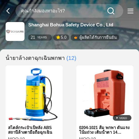
Shanghai Bohua Safety Device Co., Ltd
21
5.0
ผู้ผลิตได้รับการยืนยัน
YEARS
น้ํายาล้างตาฉุกเฉินพกพา
(12)
สไตล์กระเป๋าเป้หลัง ABS
0204-1021 ส้ม พกพา ดันแรง
สถานีล้างตามือถือฉุกเฉิน
โน้มถ่วง เติมน้ําตา 14
แกลลอน 53 ลิตร