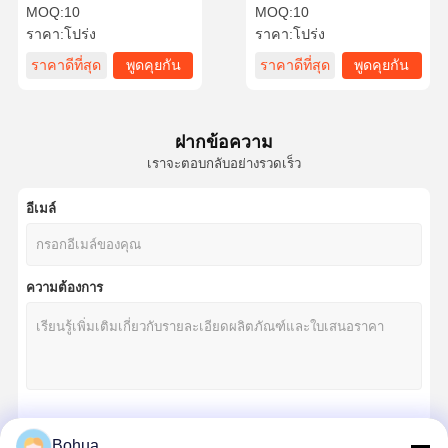
สารเคมี
MOQ:
10
MOQ:
10
ราคา:
โปร่ง
ราคา:
โปร่ง
ราคาดีที่สุด
พูดคุยกัน
ราคาดีที่สุด
พูดคุยกัน
ควบคุม
ติดต่อเรา
ข่าว
กรณี
คุณภาพ
ตอนนี้
ตอนนี้
ฝากข้อความ
เราจะตอบกลับอย่างรวดเร็ว
อีเมล์
บล็อก
พูดคุยกันตอน
นี้
ความต้องการ
น้ําอาบน้ําฉุกเฉิน และ น้ําล้างตา
น้ำยาล้างตาน้ำนิรภัย
สถานีล้างตาติดผนัง
สถานีล้างตาบนโต๊ะ
চালিয়ে
Bohua