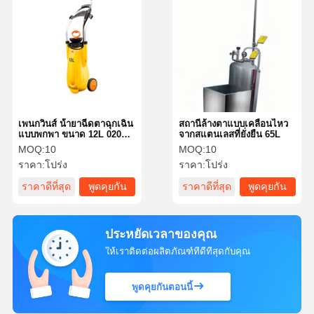
เพนกวินส์ น้ํายาฉีดตาฉุกเฉิน
สถานีล้างตาแบบเคลื่อนไหว
แบบพกพา ขนาด 12L 0204-
จากสแตนเลสที่ยั่งยืน 65L
0782A
MOQ:
10
MOQ:
10
ราคา:
โปร่ง
ราคา:
โปร่ง
ราคาดีที่สุด
พูดคุยกัน
ราคาดีที่สุด
พูดคุยกัน
ตอนนี้
ตอนนี้
ประหยัดเวลาของคุณ
ให้เราติดต่อผลิตภัณฑ์ที่ดีที่สุดกับคุณ
พูดคุยกันตอนนี้