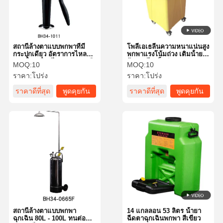
สถานีล้างตาแบบพกพาที่มี
โพลีเอเธลีนความหนาแน่นสูง
กระปุกเดียว อัตราการไหล
พกพาแรงโน้มถ่วง เติมน้ํายา
ของน้ําเคลื่อนไหว 1.5L/นาที
ล้างตา ไม่เป็นพิษ 14
MOQ:
10
MOQ:
10
แกลลอน
ราคา:
โปร่ง
ราคา:
โปร่ง
ราคาดีที่สุด
พูดคุยกัน
ราคาดีที่สุด
พูดคุยกัน
ตอนนี้
ตอนนี้
บ้าน
สินค้า
เกี่ยวกับเรา
ทัวร์โรงงาน
สถานีล้างตาแบบพกพา
14 แกลลอน 53 ลิตร น้ํายา
ฉุกเฉิน 80L - 100L ทนต่อ
ฉีดตาฉุกเฉินพกพา สีเขียว