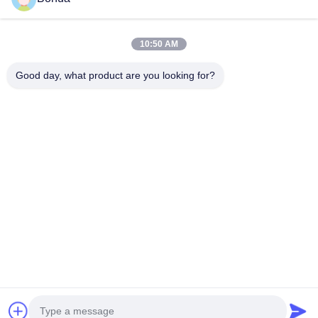
สถานีล้างตาขา
สถานีล้างตาปิด
10:50 AM
หมวดหมู่ของเรา
เครื่องทำความร้อนไฟฟ้าล้างตา
Good day, what product are you looking for?
น้ํายาระบายตากันหนาว
น้ํายาล้างตาฉุกเฉินพกพา
น้ําอาบน้ํา
น้ำยาล้างตาน้ำ
สถานีล้างตาติด
สถานีล้างต
น้ํายาฉีดตาที่กําหนดเอง
ฉุกเฉิน และ น้ํา
นิรภัย
ผนัง
โต๊ะ
ล้างตา
อะไหล่สํารองน้ํายาล้างตา
Desktop Site
บ้าน
เกี่ยวกับเรา
ติดต่อเรา
แผนผังเว็บไซต์
นโยบายความเป็นส่วนตัว
คุณภาพ
น้ําอาบน้ําฉุกเฉิน และ น้ําล้างตา
โรงงานจีน.Copyright © 2026
Shanghai Bohua Safety Device Co., Ltd. All Rights Reserved.