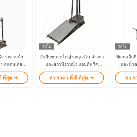
วิดีโอ
วิดีโอ
ีส รถอาบน้ํา
ขับปั่นขนาดใหญ่ รถฉุกเฉิน ล้างตา
พีดาลเล็กติ
งตา สแตนเลส
และสถานีอาบน้ํา แอนติฟรีส
และน้ําซ
012
BH32-5012
 ที่สุด
หา ราคา ที่ ดี ที่สุด
หา ราค