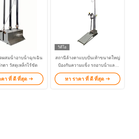
วิดีโอ
ดผสมน้ําอาบน้ําฉุกเฉิน
สถานีล้างตาแบบปั่นเท้าขนาดใหญ่
ักตา วัสดุเหล็กไร้ขัด
ป้องกันความแข็ง รถอาบน้ําและ
ล้างตา
า ที่ ดี ที่สุด
หา ราคา ที่ ดี ที่สุด