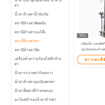
น้ําอาบน้ําฉุกเฉิน และ น้ําล้าง
ตา
น้ำยาล้างตาน้ำนิรภัย
สถานีล้างตาติดผนัง
สถานีล้างตาบนโต๊ะ
วิดีโอ
สถานีล้างตาขา
แป๊ดเล็ก แอนติฟร
ฉุกเฉินและล้า
สถานีล้างตาปิด
BH30-5
เครื่องทำความร้อนไฟฟ้าล้าง
หา ราคา ที่ ดี
ตา
น้ํายาระบายตากันหนาว
น้ํายาล้างตาฉุกเฉินพกพา
น้ํายาฉีดตาที่กําหนดเอง
อะไหล่สํารองน้ํายาล้างตา