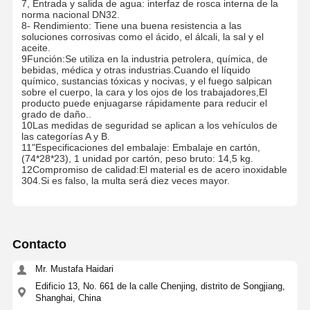
7, Entrada y salida de agua: interfaz de rosca interna de la
norma nacional DN32.
8- Rendimiento: Tiene una buena resistencia a las
soluciones corrosivas como el ácido, el álcali, la sal y el
aceite.
9Función:Se utiliza en la industria petrolera, química, de
bebidas, médica y otras industrias.Cuando el líquido
químico, sustancias tóxicas y nocivas, y el fuego salpican
sobre el cuerpo, la cara y los ojos de los trabajadores,El
producto puede enjuagarse rápidamente para reducir el
grado de daño..
10Las medidas de seguridad se aplican a los vehículos de
las categorías A y B.
11"Especificaciones del embalaje: Embalaje en cartón,
(74*28*23), 1 unidad por cartón, peso bruto: 14,5 kg.
12Compromiso de calidad:El material es de acero inoxidable
304.Si es falso, la multa será diez veces mayor.
Contacto
Mr. Mustafa Haidari
Edificio 13, No. 661 de la calle Chenjing, distrito de Songjiang,
Shanghai, China