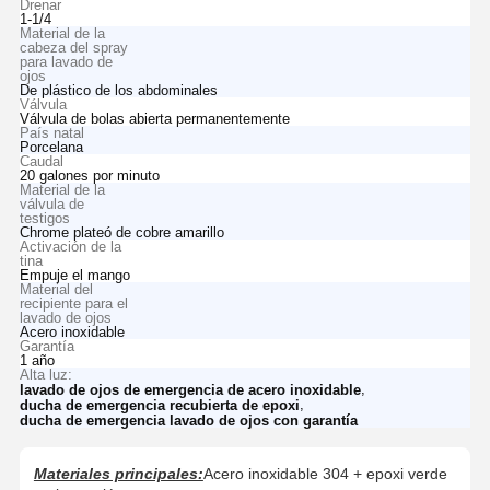
Drenar
1-1/4
Material de la
cabeza del spray
para lavado de
ojos
De plástico de los abdominales
Válvula
Válvula de bolas abierta permanentemente
País natal
Porcelana
Caudal
20 galones por minuto
Material de la
válvula de
testigos
Chrome plateó de cobre amarillo
Activación de la
tina
Empuje el mango
Material del
recipiente para el
lavado de ojos
Acero inoxidable
Garantía
1 año
Alta luz:
,
lavado de ojos de emergencia de acero inoxidable
,
ducha de emergencia recubierta de epoxi
ducha de emergencia lavado de ojos con garantía
Materiales principales:
Acero inoxidable 304 + epoxi verde