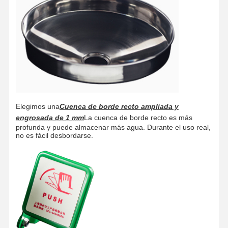
Estación de lavado de ojos cerrada
Enjuague para ojos con calefacción eléctrica
Enjuague para ojos resistente a la congelación
Enjuague para ojos de emergencia portátil
Enjuague de ojos personalizado
Elegimos una
Cuenca de borde recto ampliada y
engrosada de 1 mm
La cuenca de borde recto es más
Partes de repuesto para el lavado de ojos
profunda y puede almacenar más agua. Durante el uso real,
no es fácil desbordarse.