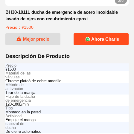
2/6
BH30-1011L ducha de emergencia de acero inoxidable
lavado de ojos con recubrimiento epoxi
Precio：¥1500
Mejor precio
Ahora Charle
Descripción De Producto
Precio
¥1500
Material de las
válvulas
Chrome plateó de cobre amarillo
Método de
activación
Tirar de la manija
Flujo de la ducha
de emergencia
120-180L/min
Tipo
Montado en la pared
Actividad
Empuje el mango
cabezal de
ducha
De cierre automático