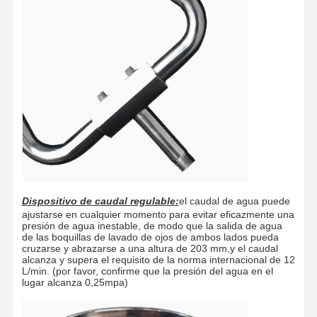
Control De
CONTÁCTAN
Noticias
Casos
Calidad
OS
Blog
Ahora Charle
Ducha de emergencia y lavado de ojos
Dispositivo de caudal regulable:
el caudal de agua puede
ajustarse en cualquier momento para evitar eficazmente una
Enjuague de ojos con agua templada
presión de agua inestable, de modo que la salida de agua
de las boquillas de lavado de ojos de ambos lados pueda
Estación de lavado de ojos montada en la pared
cruzarse y abrazarse a una altura de 203 mm,y el caudal
alcanza y supera el requisito de la norma internacional de 12
L/min. (por favor, confirme que la presión del agua en el
Estación de lavado de ojos en el mostrador
lugar alcanza 0,25mpa)
Estación de lavado de ojos con pedal de pie