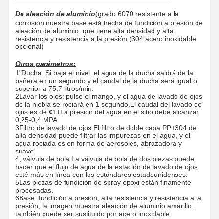
De aleación de aluminio
(grado 6070 resistente a la
corrosión nuestra base está hecha de fundición a presión de
aleación de aluminio, que tiene alta densidad y alta
resistencia y resistencia a la presión (304 acero inoxidable
opcional)
Otros parámetros:
1"Ducha: Si baja el nivel, el agua de la ducha saldrá de la
bañera en un segundo y el caudal de la ducha será igual o
superior a 75,7 litros/min.
2Lavar los ojos: pulse el mango, y el agua de lavado de ojos
de la niebla se rociará en 1 segundo.El caudal del lavado de
ojos es de ¢11La presión del agua en el sitio debe alcanzar
0,25-0,4 MPA.
3Filtro de lavado de ojos:El filtro de doble capa PP+304 de
alta densidad puede filtrar las impurezas en el agua, y el
agua rociada es en forma de aerosoles, abrazadora y
suave.
4, válvula de bola:La válvula de bola de dos piezas puede
hacer que el flujo de agua de la estación de lavado de ojos
esté más en línea con los estándares estadounidenses.
5Las piezas de fundición de spray epoxi están finamente
procesadas.
6Base: fundición a presión, alta resistencia y resistencia a la
presión, la imagen muestra aleación de aluminio amarillo,
también puede ser sustituido por acero inoxidable.