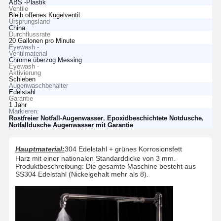
ABS -Plastik
Ventile
Bleib offenes Kugelventil
Ursprungsland
China
Durchflussrate
20 Gallonen pro Minute
Eyewash -
Ventilmaterial
Chrome überzog Messing
Eyewash -
Aktivierung
Schieben
Augenwaschbehälter
Edelstahl
Garantie
1 Jahr
Markieren:
,
,
Rostfreier Notfall-Augenwasser
Epoxidbeschichtete Notdusche
Notfalldusche Augenwasser mit Garantie
Hauptmaterial:
304 Edelstahl + grünes Korrosionsfett
Harz mit einer nationalen Standarddicke von 3 mm.
Produktbeschreibung: Die gesamte Maschine besteht aus
SS304 Edelstahl (Nickelgehalt mehr als 8).