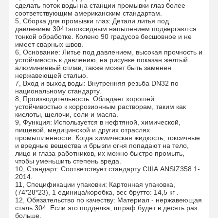
сделать поток воды на станции промывки глаз более
соответствующим американским стандартам.
5, Сборка для промывки глаз: Детали литья под
давлением 304+эпоксидным напылением подвергаются
тонкой обработке. Колено 90 градусов бесшовное и не
имеет сварных швов.
6, Основание: Литье под давлением, высокая прочность и
устойчивость к давлению, на рисунке показан желтый
алюминиевый сплав, также может быть заменен
нержавеющей сталью.
7, Вход и выход воды: Внутренняя резьба DN32 по
национальному стандарту.
8, Производительность: Обладает хорошей
устойчивостью к коррозионным растворам, таким как
кислоты, щелочи, соли и масла.
9, Функция: Используется в нефтяной, химической,
пищевой, медицинской и других отраслях
промышленности. Когда химическая жидкость, токсичные
и вредные вещества и брызги огня попадают на тело,
лицо и глаза работников, их можно быстро промыть,
чтобы уменьшить степень вреда.
10, Стандарт: Соответствует стандарту США ANSIZ358.1-
2014.
11, Спецификации упаковки: Картонная упаковка,
(74*28*23), 1 единица/коробка, вес брутто: 14,5 кг .
12, Обязательство по качеству: Материал - нержавеющая
сталь 304. Если это подделка, штраф будет в десять раз
больше.