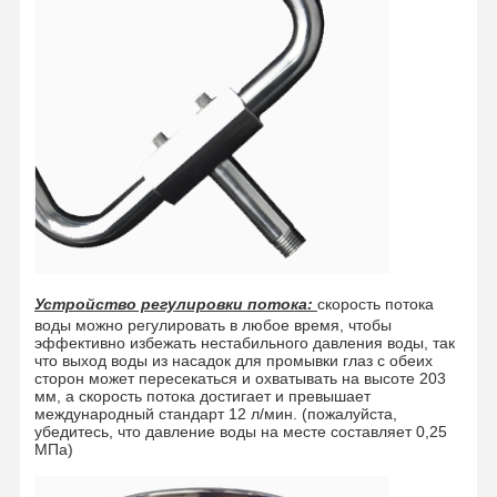
Контроль
Контакт С
Новости
Случаи
Качества
Нами
Блог
Побеседуйте
Теперь
Устройство регулировки потока:
скорость потока
Аварийный душ и глазная вода
воды можно регулировать в любое время, чтобы
эффективно избежать нестабильного давления воды, так
Очищающее средство для глаз
что выход воды из насадок для промывки глаз с обеих
сторон может пересекаться и охватывать на высоте 203
мм, а скорость потока достигает и превышает
Стенная станция для очистки глаз
международный стандарт 12 л/мин. (пожалуйста,
убедитесь, что давление воды на месте составляет 0,25
Станция очистки глаз на столе
МПа)
Станция для очистки глаз на педали ног