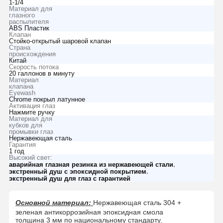
1-1/4
Материал для
глазного
распылителя
ABS Пластик
Клапан
Стойко-открытый шаровой клапан
Страна
происхождения
Китай
Скорость потока
20 галлонов в минуту
Материал
клапана
Eyewash
Chrome покрыл латунное
Активация глаз
Нажмите ручку
Материал для
кубков для
промывки глаз
Нержавеющая сталь
Гарантия
1 год
Высокий свет:
,
аварийная глазная резинка из нержавеющей стали
,
экстренный душ с эпоксидной покрытием
экстренный душ для глаз с гарантией
Основной материал:
Нержавеющая сталь 304 +
зеленая антикоррозийная эпоксидная смола
толщина 3 мм по национальному стандарту.