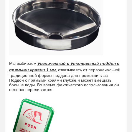
Закрытая станция очистки глаз
Электрическое отопительное очистительное средство
Противоморозный глазный промывальник
Портативная аварийная глазная промывка
Настраиваемая глазная промывка
Мы выбираем
увеличенный и утолщенный поддон с
прямыми краями 1 мм
, отказываясь от первоначальной
Заменные части для глазных промывок
традиционной формы поддона для промывки глаз.
Поддон с прямыми краями глубже и может вмещать
больше воды. Во время фактического использования он
нелегко переливается.