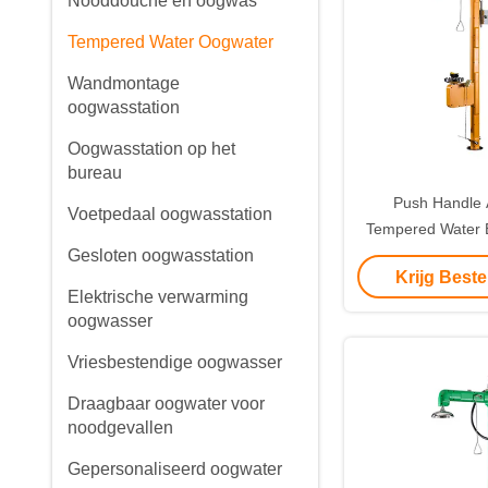
Nooddouche en oogwas
Tempered Water Oogwater
Wandmontage
oogwasstation
Oogwasstation op het
bureau
Push Handle A
Voetpedaal oogwasstation
Tempered Water
Gesloten oogwasstation
Plastic met geluid
Krijg Beste
Elektrische verwarming
oogwasser
Vriesbestendige oogwasser
Draagbaar oogwater voor
noodgevallen
Gepersonaliseerd oogwater