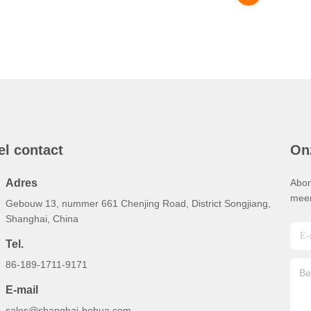
el contact
On
Adres
Abon
meer
Gebouw 13, nummer 661 Chenjing Road, District Songjiang,
Shanghai, China
Tel.
86-189-1711-9171
E-mail
sales@shanghai-bohua.com