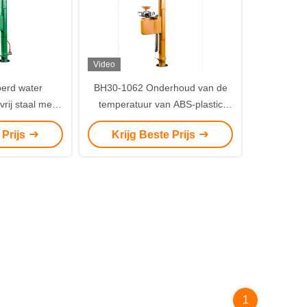
Video
erd water
BH30-1062 Onderhoud van de
rij staal met
temperatuur van ABS-plastic
cht alarm
gehard oogwasstation
 Prijs
Krijg Beste Prijs
1