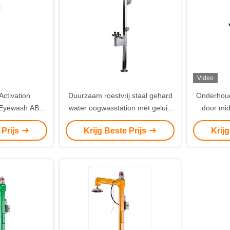
Video
ctivation
Duurzaam roestvrij staal gehard
Onderhoud
 Eyewash ABS
water oogwasstation met geluid
door mid
 en licht alarm
en licht alarm
 Prijs
Krijg Beste Prijs
Krij