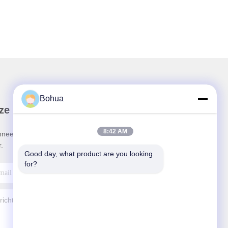
Bohua
ze Nieuwsbrief
8:42 AM
neer u op onze nieuwsbrief voor kortingen en
.
Good day, what product are you looking 
for?