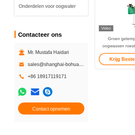
Onderdelen voor oogwater
Video
Contacteer ons
Groen getemp
oogwassen roestv
Mr. Mustafa Haidari
geluid en li
Krijg Beste
sales@shanghai-bohua.com
+86 18917119171
Contact opnemen