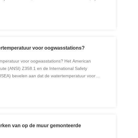
 de ogen van een werknemer worden gespoten.of in
tertemperatuur voor oogwasstations?
temperatuur voor oogwasstations? Het American
tute (ANSI) Z358.1 en de International Safety
(ISEA) bevelen aan dat de watertemperatuur voor
60°F en 100°F moet liggen (15Dit temperatuurbereik
erken van op de muur gemonteerde