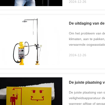
2024-12-26
werkplek ...
De uitdaging van de
Om het probleem van de
klimaten, aan te pakken, 
verwarmde oogwasstation
onder vriespunt zal dale
2024-12-26
De juiste plaatsing
De juiste plaatsing van 
veiligheidsapparatuur d
wanneer giftige of gevaa