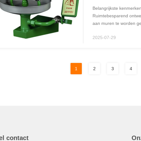
Belangrijkste kenmerke
Ruimtebesparend ontwe
aan muren te worden geï
beperkte vloeroppervlak
2025-07-29
vormgeving ...
1
2
3
4
el contact
On