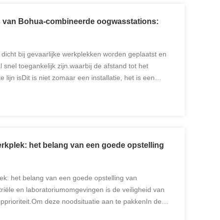
es van Bohua-combineerde oogwasstations:
dicht bij gevaarlijke werkplekken worden geplaatst en
 snel toegankelijk zijn.waarbij de afstand tot het
lijn isDit is niet zomaar een installatie, het is een
plaatst.Wij bij Bohua bieden gratis training ...
erkplek: het belang van een goede opstelling
lek: het belang van een goede opstelling van
triële en laboratoriumomgevingen is de veiligheid van
opprioriteit.Om deze noodsituatie aan te pakkenIn de
tions een onmisbaar veiligheidsonderdeel op de