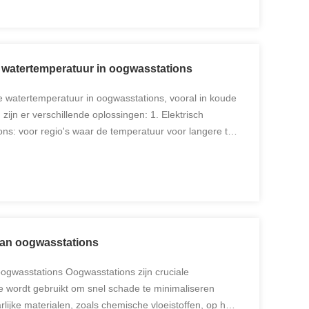
 watertemperatuur in oogwasstations
 watertemperatuur in oogwasstations, vooral in koude
zijn er verschillende oplossingen: 1. Elektrisch
s: voor regio's waar de temperatuur voor langere tijd
n,Deze systemen zijn elektrisch warmtetraceerbaar ...
 van oogwasstations
oogwasstations Oogwasstations zijn cruciale
ie wordt gebruikt om snel schade te minimaliseren
rlijke materialen, zoals chemische vloeistoffen, op het