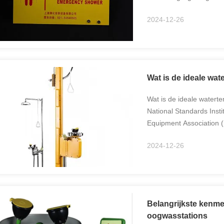
lichaam, het gezicht of
2024-12-26
geval ...
Wat is de ideale wa
Wat is de ideale water
National Standards Insti
Equipment Association 
oogwasstations tussen 
2024-12-26
wordt beschouwd als ...
Belangrijkste kenm
oogwasstations