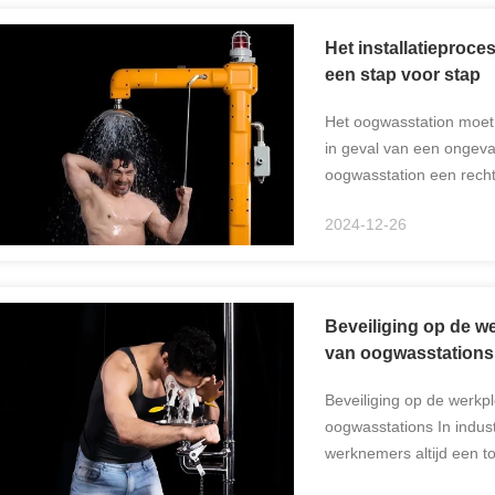
Het installatieproc
een stap voor stap
Het oogwasstation moet 
in geval van een ongeval
oogwasstation een rechte 
reddingslijn die wordt ge
2024-12-26
Beveiliging op de w
van oogwasstations
Beveiliging op de werkp
oogwasstations In indus
werknemers altijd een t
praktijk zijn oogwassta