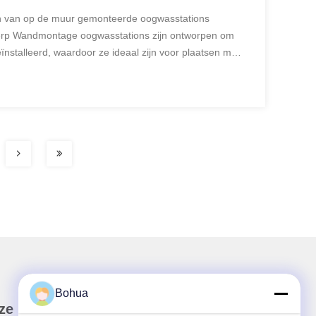
n van op de muur gemonteerde oogwasstations
rp Wandmontage oogwasstations zijn ontworpen om
nstalleerd, waardoor ze ideaal zijn voor plaatsen met
te of in gebieden met veel verkeer.Door hun compacte
Bohua
ze Nieuwsbrief