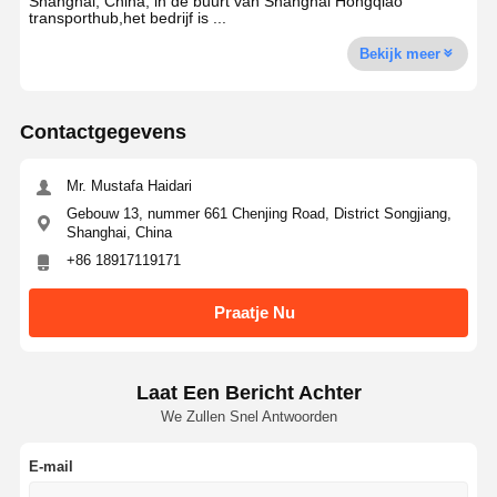
Shanghai, China, in de buurt van Shanghai Hongqiao
transporthub,het bedrijf is ...
Bekijk meer
Contactgegevens
Mr. Mustafa Haidari
Gebouw 13, nummer 661 Chenjing Road, District Songjiang,
Shanghai, China
+86 18917119171
Praatje Nu
Laat Een Bericht Achter
We Zullen Snel Antwoorden
E-mail