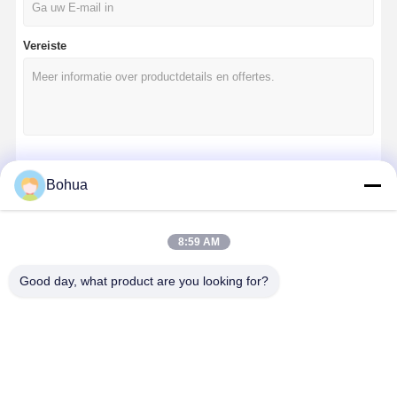
Vereiste
Doorgaan
Bohua
8:59 AM
Onze Categorieën
Good day, what product are you looking for?
Nooddouche
Tempered
Wandmontage
Oogwasstat
en oogwas
Water
oogwasstation
n op het