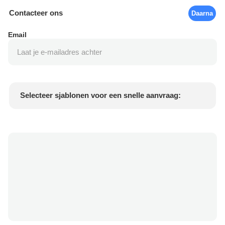
Contacteer ons
Daarna
Email
Selecteer sjablonen voor een snelle aanvraag:
Product prijs
Min.order quantity
Vraag een staal aan
Meer details