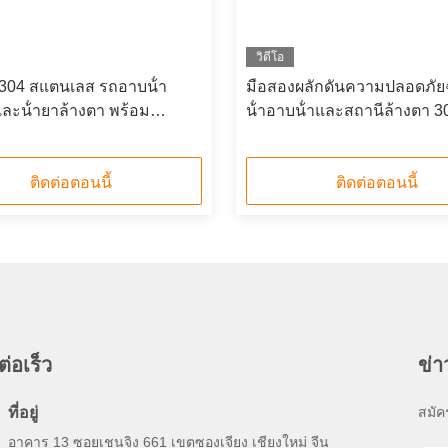
วิดีโอ
ง 304 สแตนเลส รถอาบน้ํา
มือสองผลักดันความปลอดภัยฉ
และน้ํายาล้างตา พร้อม
น้ําอาบน้ําและสถานีล้างตา 
เสียงและแสง
เลส
ติดต่อตอนนี้
ติดต่อตอนนี้
ต่อเร็ว
ข่
ที่อยู่
สมัค
อาคาร 13 ซอยเชนจิง 661 เขตซองเจียง เชียงใหม่ จีน