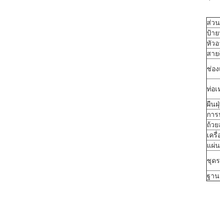
ส่ว
ป้าย
หัวอ
สาย
ช่อง
ท่อเ
ผืนฝุ
การ
ถ้วย
เครื
แผ่น
ชุดร
ฐาน