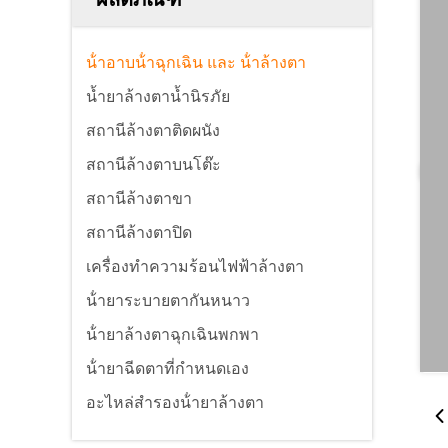
น้ําอาบน้ําฉุกเฉิน และ น้ําล้างตา
น้ำยาล้างตาน้ำนิรภัย
สถานีล้างตาติดผนัง
สถานีล้างตาบนโต๊ะ
สถานีล้างตาขา
สถานีล้างตาปิด
เครื่องทำความร้อนไฟฟ้าล้างตา
น้ํายาระบายตากันหนาว
น้ํายาล้างตาฉุกเฉินพกพา
น้ํายาฉีดตาที่กําหนดเอง
อะไหล่สํารองน้ํายาล้างตา