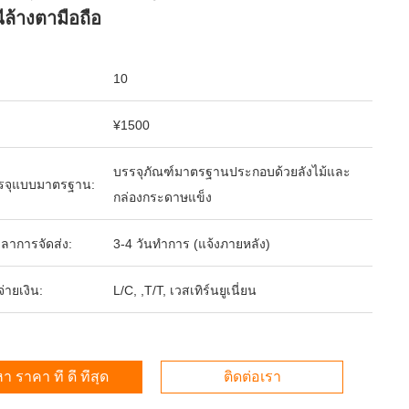
ีล้างตามือถือ
10
¥1500
บรรจุภัณฑ์มาตรฐานประกอบด้วยลังไม้และ
รจุแบบมาตรฐาน:
กล่องกระดาษแข็ง
ลาการจัดส่ง:
3-4 วันทำการ (แจ้งภายหลัง)
จ่ายเงิน:
L/C, ,T/T, เวสเทิร์นยูเนี่ยน
า ราคา ที่ ดี ที่สุด
ติดต่อเรา