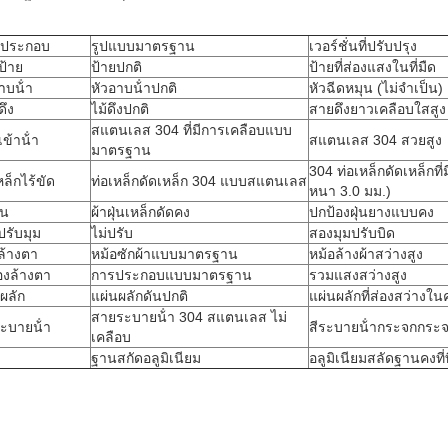
นประกอบ
รูปแบบมาตรฐาน
เวอร์ชั่นที่ปรับปรุง
ป้าย
ป้ายปกติ
ป้ายที่ส่องแสงในที่มืด
าบน้ํา
หัวอาบน้ําปกติ
หัวฉีดหมุน (ไม่จําเป็น)
ดึง
ไม้ดึงปกติ
สายดึงยาวเคลือบใสสูง
สแตนเลส 304 ที่มีการเคลือบแบบ
เข้าน้ํา
สแตนเลส 304 สวยสูง
มาตรฐาน
304 ท่อเหล็กดัดเหล็กท
หล็กไร้ขัด
ท่อเหล็กดัดเหล็ก 304 แบบสแตนเลส
หนา 3.0 มม.)
่น
ผ้าฝุ่นเหล็กดัดคง
ปกป้องฝุ่นยางแบบคง
ปรับมุม
ไม่ปรับ
สองมุมปรับบิด
ล้างตา
หม้อซักผ้าแบบมาตรฐาน
หม้อล้างผ้าสว่างสูง
่องล้างตา
การประกอบแบบมาตรฐาน
รวมแสงสว่างสูง
ผลัก
แผ่นผลักดันปกติ
แผ่นผลักที่ส่องสว่างใ
สายระบายน้ํา 304 สแตนเลส ไม่
ะบายน้ํา
สีระบายน้ํากระจกกระ
เคลือบ
ฐานสกัดอลูมิเนียม
อลูมิเนียมสลัดฐานคงที่