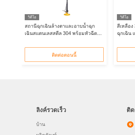
วิดีโอ
วิดีโอ
 สแตน
สถานีฉุกเฉินล้างตาและอาบน้ำฉุก
สีเหลือ
เฉินสแตนเลสสตีล 304 พร้อมหัวฉีดคู่
ฉุกเฉิน 
และอ่างสแตนเลส
สัญญาณ
ติดต่อตอนนี้
ลิงค์รวดเร็ว
ติด
บ้าน