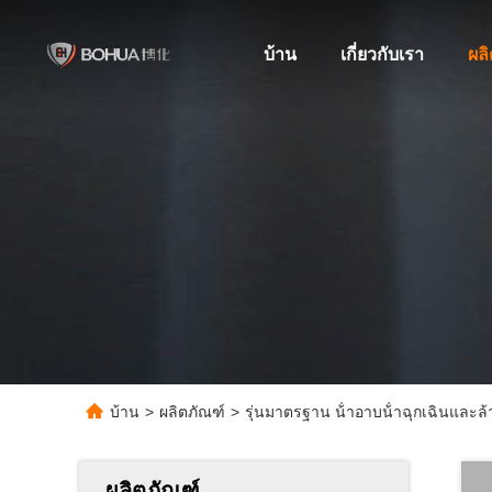
บ้าน
เกี่ยวกับเรา
ผล
บ้าน
>
ผลิตภัณฑ์
>
รุ่นมาตรฐาน น้ําอาบน้ําฉุกเฉินและล
ผลิตภัณฑ์