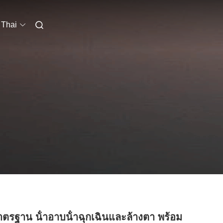
Thai
มาตรฐาน น้ําอาบน้ําฉุกเฉินและล้างตา พร้อม