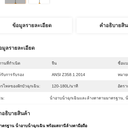
ข้อมูลรายละเอียด
คําอธิบายสิน
้อมูลรายละเอียด
านที่กำเนิด
จีน
ชื่อแ
้รับการรับรอง
ANSI Z358.1.2014
หมายเ
ารไหลของฝักบัวฉุกเฉิน:
120-180L/นาที
อัตรา
้น:
น้ําอาบน้ําฉุกเฉินและล้างตาตามมาตรฐาน
, 
น
ําอธิบายสินค้า
มาตรฐาน น้ําอาบน้ําฉุกเฉิน พร้อมสถานีล้างตามือถือ