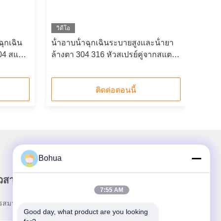
วิดีโอ
ุกเฉิน
น้ําอาบน้ําฉุกเฉินระบายสูงและน้ํายา
304 สแตน
ล้างตา 304 316 หัวสเปรย์คู่จากสแตน
เลส
ติดต่อตอนนี้
Bohua
าวสารของเรา
7:55 AM
รสมาชิกข่าวสารของเรา เพื่อรับส่วนลดและอื่นๆ
Good day, what product are you looking 