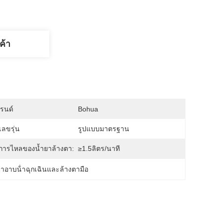
ค้า
บรนด์
Bohua
ลขรุ่น
รูปแบบมาตรฐาน
การไหลของน้ำยาล้างตา:
≥1.5ลิตร/นาที
้ําอาบน้ําฉุกเฉินและล้างตามือ