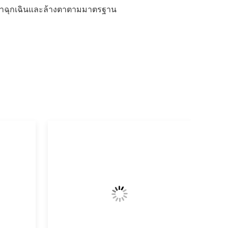
น้ําฉุกเฉินและล้างตาตามมาตรฐาน