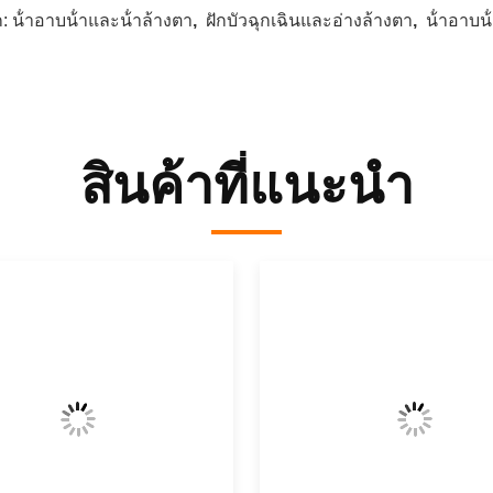
ก:
น้ําอาบน้ําและน้ําล้างตา
,
ฝักบัวฉุกเฉินและอ่างล้างตา
,
น้ําอาบ
สินค้าที่แนะนํา