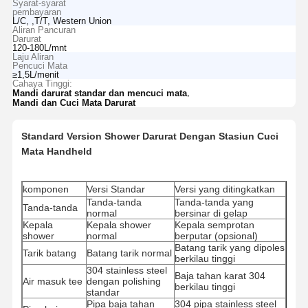
Syarat-syarat
pembayaran
L/C, ,T/T, Western Union
Aliran Pancuran
Darurat
120-180L/mnt
Laju Aliran
Pencuci Mata
≥1,5L/menit
Cahaya Tinggi:
,
Mandi darurat standar dan mencuci mata
Mandi dan Cuci Mata Darurat
Standard Version Shower Darurat Dengan Stasiun Cuci
Mata Handheld
komponen
Versi Standar
Versi yang ditingkatkan
Tanda-tanda
Tanda-tanda yang
Tanda-tanda
normal
bersinar di gelap
Kepala
Kepala shower
Kepala semprotan
shower
normal
berputar (opsional)
Batang tarik yang dipoles
Tarik batang
Batang tarik normal
berkilau tinggi
304 stainless steel
Baja tahan karat 304
Air masuk tee
dengan polishing
berkilau tinggi
standar
Pipa baja tahan
304 pipa stainless steel