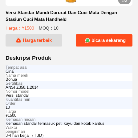
2/2
Versi Standar Mandi Darurat Dan Cuci Mata Dengan
Stasiun Cuci Mata Handheld
Harga：¥1500
MOQ：10
Harga terbaik
bicara sekarang
Deskripsi Produk
Tempat asal
Cina
Nama merek
Bohua
Sertifikasi
ANSI Z358.1.2014
Nomor model
Versi standar
Kuantitas min
Order
10
Harga
¥1500
Kemasan rincian
Kemasan standar termasuk peti kayu dan kotak kardus.
Waktu
pengiriman
3-4 hari kerja （TBD）