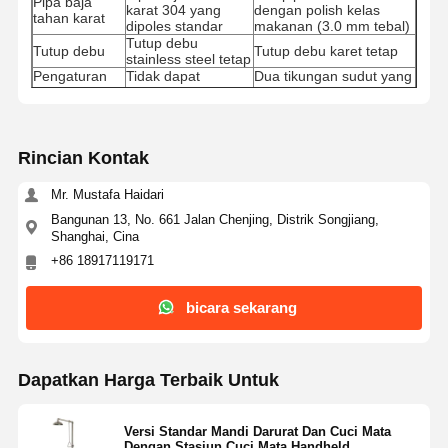
Pipa baja
karat 304 yang
dengan polish kelas
tahan karat
dipoles standar
makanan (3.0 mm tebal)
Tutup debu
Tutup debu
Tutup debu karet tetap
stainless steel tetap
Pengaturan
Tidak dapat
Dua tikungan sudut yang
sudut
disesuaikan
dapat diatur
Mangkuk cuci
Mangkuk cuci
Mangkuk cuci berkilau
mata
standar
tinggi
Perangkat
Pengaturan standar
Perangkat berkilau tinggi
Rincian Kontak
cuci mata
Plat dorong bercahaya di
Plat dorong
Plat dorong normal
gelap
Mr. Mustafa Haidari
T-shirt drainase 304
T-shirt drainase baja
Bangunan 13, No. 661 Jalan Chenjing, Distrik Songjiang,
Tepi drainase
stainless steel yang
tahan karat 304 berkilau
Shanghai, Cina
tidak dipoles
tinggi
Alloy aluminium dasar
+86 18917119171
Base paduan
Pangkalan
tetap dengan fitur anti-
aluminium
slip
bicara sekarang
Dapatkan Harga Terbaik Untuk
Versi Standar Mandi Darurat Dan Cuci Mata
Dengan Stasiun Cuci Mata Handheld