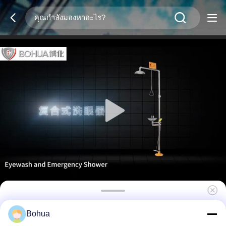
รุ่นมาตรฐาน น้ําอาบน้ําฉุกเฉินและล้างตา พร้อม
Bohua
สถานีล้างตามือถือ