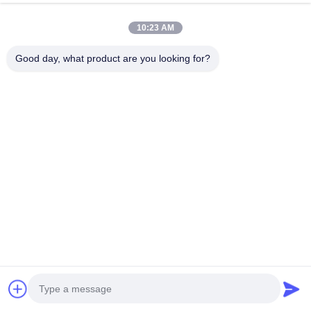
พูดคุยกันตอนนี้
ส่งคำถาม
10:23 AM
#
น้ําอาบน้ําและน้ําล้างตา
#
ฝักบัวฉุกเฉินและอ่างล้างตา
Good day, what product are you looking for?
#
น้ําอาบน้ําฉุกเฉินและล้างตาตามมาตรฐาน
น้ําอาบน้ําฉุกเฉิน และ น้ําล้างตา
2025-09-10
รุ่นมาตรฐาน น้ําอาบน้ําฉุกเฉิน พร้อมสถานีล้างตามือถือ ส่วนประกอบ รูปแบบ
มาตรฐาน เวอร์ชั่นที่ปรับปรุง ป้ายป้าย ป้ายปกติ ป้ายที่ส่องแสงในที่มืด หัวอาบน้ํา
หัวอาบน้ําปกติ หัวฉีดหมุน (ไม่จําเป็น) สายดึง ไม...
ดูเพิ่มเติม
ข้อความจากผู้เข้าชม
ปล่อยข้อความไว้
ยังไม่มีความเห็นจากสาธารณะ