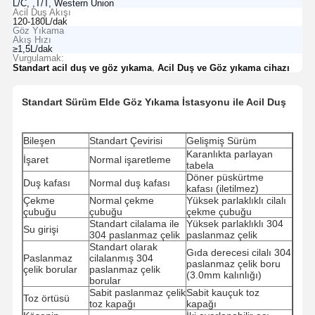
L/C, ,T/T, Western Union
Acil Duş Akışı
120-180L/dak
Göz Yıkama
Akış Hızı
≥1,5L/dak
Vurgulamak:
,
Standart acil duş ve göz yıkama
Acil Duş ve Göz yıkama cihazı
Standart Sürüm Elde Göz Yıkama İstasyonu ile Acil Duş
Bileşen
Standart Çevirisi
Gelişmiş Sürüm
Karanlıkta parlayan
İşaret
Normal işaretleme
tabela
Döner püskürtme
Duş kafası
Normal duş kafası
kafası (iletilmez)
Çekme
Normal çekme
Yüksek parlaklıklı cilalı
çubuğu
çubuğu
çekme çubuğu
Standart cilalama ile
Yüksek parlaklıklı 304
Su girişi
304 paslanmaz çelik
paslanmaz çelik
Standart olarak
Gıda derecesi cilalı 304
Paslanmaz
cilalanmış 304
paslanmaz çelik boru
çelik borular
paslanmaz çelik
(3.0mm kalınlığı)
borular
Sabit paslanmaz çelik
Sabit kauçuk toz
Toz örtüsü
toz kapağı
kapağı