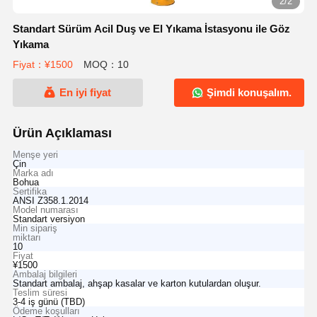
2/2
Standart Sürüm Acil Duş ve El Yıkama İstasyonu ile Göz
Yıkama
Fiyat：¥1500
MOQ：10
En iyi fiyat
Şimdi konuşalım.
Ürün Açıklaması
Menşe yeri
Çin
Marka adı
Bohua
Sertifika
ANSI Z358.1.2014
Model numarası
Standart versiyon
Min sipariş
miktarı
10
Fiyat
¥1500
Ambalaj bilgileri
Standart ambalaj, ahşap kasalar ve karton kutulardan oluşur.
Teslim süresi
3-4 iş günü (TBD)
Ödeme koşulları