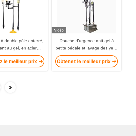
Vidéo
 à double pôle enterré,
Douche d'urgence anti-gel à
tant au gel, en acier
petite pédale et lavage des yeux
e, et douche d'urgence
en acier inoxydable BH30-
 le meilleur prix
Obtenez le meilleur prix
5012A