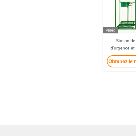
Vidéo
Station de
d'urgence et
Clôture en a
Obtenez le m
Station de lav