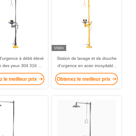
Vidéo
'urgence à débit élevé
Station de lavage et de douche
e des yeux 304 316 en
d'urgence en acier inoxydable
oxydable double tête de
304 avec couvercle en plastique
 le meilleur prix
Obtenez le meilleur prix
pulvérisation
ABS