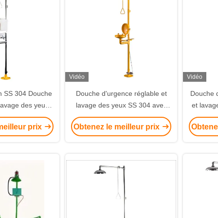
Vidéo
Vidéo
n SS 304 Douche
Douche d'urgence réglable et
Douche d
 lavage des yeux
lavage des yeux SS 304 avec
et lavag
rcle en blanc
couvercle de liaison
acier in
eilleur prix
Obtenez le meilleur prix
Obtenez