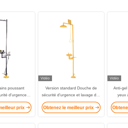
Vidéo
Vidéo
ins poussant
Version standard Douche de
Anti-gel
rité d'urgence et
sécurité d'urgence et lavage des
yeux 
vage des yeux 304
yeux Matériau ABS supérieur à
grande ta
eilleur prix
Obtenez le meilleur prix
Obtenez
inoxydable
1,5 L/min
Douche