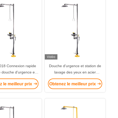
Vidéo
18 Connexion rapide
Douche d'urgence et station de
é douche d'urgence et
lavage des yeux en acier
es yeux Résistance à la
inoxydable 304 avec deux têtes
 le meilleur prix
Obtenez le meilleur prix
corrosion
de pulvérisation et une cuve en
acier inoxydable