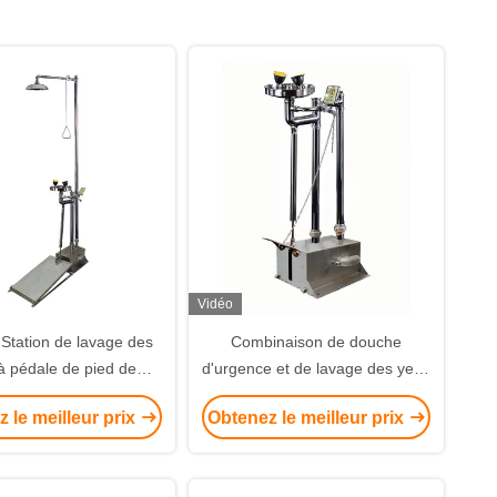
Vidéo
 Station de lavage des
Combinaison de douche
à pédale de pied de
d'urgence et de lavage des yeux
ille Sécurité d'urgence
en acier inoxydable
 le meilleur prix
Obtenez le meilleur prix
 et lavage des yeux