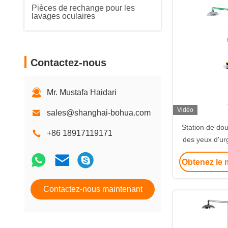
Pièces de rechange pour les
lavages oculaires
Contactez-nous
Mr. Mustafa Haidari
Vidéo
sales@shanghai-bohua.com
Station de do
+86 18917119171
des yeux d'u
têtes de pulvé
Obtenez le m
à bille ouver
rapide pour u
Contactez-nous maintenant