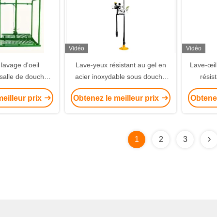
Vidéo
Vidéo
 lavage d'oeil
Lave-yeux résistant au gel en
Lave-œil
 salle de douche
acier inoxydable sous douche
résis
cier inoxydable
d'urgence à double pôle enterré
inoxydabl
eilleur prix
Obtenez le meilleur prix
Obtenez
age d'oeil fermée
1
2
3