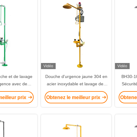
Vidéo
Vidéo
uche et de lavage
Douche d'urgence jaune 304 en
BH30-10
rgence avec deux
acier inoxydable et lavage des
Sécurit
risation, soupape
yeux avec alarme sonore et
lavage d
eilleur prix
Obtenez le meilleur prix
Obtenez
te et activation
lumineuse
ne réponse rapide