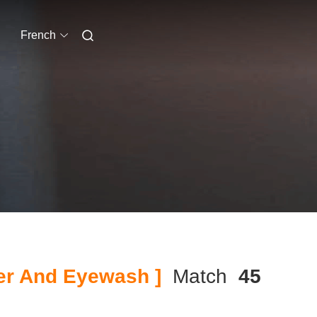
French
r And Eyewash ]
Match
45