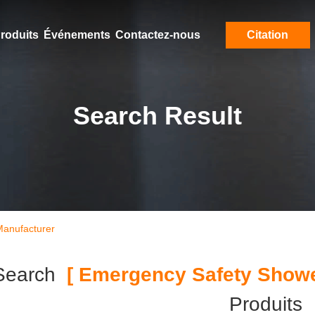
roduits
Événements
Contactez-nous
Citation
Search Result
anufacturer
Search
[ Emergency Safety Showe
Produits