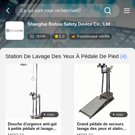
Shanghai Bohua Safety Device Co., Ltd
21
5.0
Fournisseur vérifié
YEARS
Station De Lavage Des Yeux À Pédale De Pied
(4)
Douche d'urgence anti-gel
Grand pédale de secours
à petite pédale et lavage
lavage des yeux et station
des yeux en acier
de douche anti gel BH32-