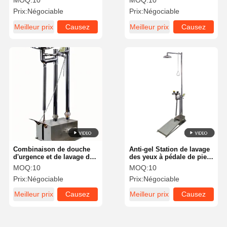
MOQ:
10
MOQ:
10
inoxydable BH30-5012A
5012
Prix:
Négociable
Prix:
Négociable
Meilleur prix
Causez
Meilleur prix
Causez
Maintenant
Maintenant
Combinaison de douche
Anti-gel Station de lavage
d'urgence et de lavage des
des yeux à pédale de pied
yeux en acier inoxydable
de grande taille Sécurité
MOQ:
10
MOQ:
10
d'urgence Douche et
Prix:
Négociable
Prix:
Négociable
lavage des yeux
Meilleur prix
Causez
Meilleur prix
Causez
Maintenant
Maintenant