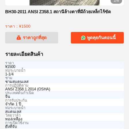
2/6
BH30-2011 ANSI Z358.1 สถานีล้างตาที่มีถ้วยเหล็กไร้ขัด
ราคา：¥1500
ราคาถูกที่สุด
พูดคุยกันตอนนี้
รายละเอียดสินค้า
ราคา
¥1500
ท่อระบายน้ำ
1-1/4
ชาม
ชามสแตนเลส
การปฏิบัติตาม
ANSI Z358.1.2014 (OSHA)
ประเทศต้นกำเนิด
จีน
การรับประกัน
จำกัด 1 ปี
ท่อระบายน้ำ
สแตนเลส
วัสดุวาล์ว
ทองเหลือง
การเปิดใช้งาน
ดึงที่จับ