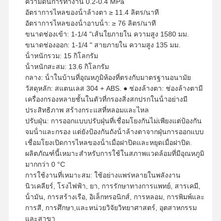
ความดันการทํางาน 0.2-0.4 MPa
อัตราการไหลของน้ําล้างตา ≥ 11.4 ลิตร/นาที
อัตราการไหลของน้ําอาบน้ํา: ≥ 76 ลิตร/นาที
ขนาดช่องเข้า: 1-1/4 "เส้นใยภายใน ความสูง 1580 มม.
ขนาดช่องออก: 1-1/4 " สายภายใน ความสูง 135 มม.
น้ําหนักรวม: 15 กิโลกรัม
น้ําหนักสะสม: 13.6 กิโลกรัม
กลาง: น้ําในบ้านที่อุณหภูมิห้องที่ตรงกับมาตรฐานอนามัย
วัสดุหลัก: สแตนเลส 304 + ABS. ● ช่องล้างตา: ช่องล้างตามี
เครื่องกรองหลายชั้นในตัวที่กรองสิ่งสกปรกในน้ําอย่างมี
ประสิทธิภาพ สร้างกระแสที่หลอมและไหล
ปรับฝุ่น: การออกแบบปรับฝุ่นที่เชื่อมโยงกันไม่เพียงแต่ป้องกัน
จมน้ําและกรอง แต่ยังป้องกันถังน้ําล้างตาจากฝุ่นการออกแบบ
เชื่อมโยงเปิดการไหลของน้ําเมื่อฝาปิดและหยุดเมื่อฝาปิด.
ผลิตภัณฑ์นี้เหมาะสําหรับการใช้ในสภาพแวดล้อมที่มีอุณหภูมิ
มากกว่า 0 °C
การใช้งานที่เหมาะสม: ใช้อย่างแพร่หลายในพลังงาน
นิวเคลียร์, โรงไฟฟ้า, ยา, การรักษาทางการแพทย์, สารเคมี,
น้ํามัน, การสร้างเรือ, อิเล็กทรอนิกส์, การหลอม, การพิมพ์และ
การสี, การศึกษา,และหน่วยวิจัยวิทยาศาสตร์, อุตสาหกรรม
และสาขา