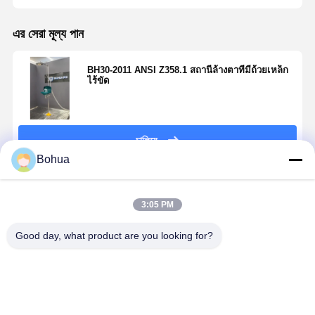
এর সেরা মূল্য পান
BH30-2011 ANSI Z358.1 สถานีล้างตาที่มีถ้วยเหล็ก
ไร้ขัด
চালিয়ে
Bohua
แนะนำผลิตภัณฑ์
3:05 PM
Good day, what product are you looking for?
สถานีฉุกเฉิน
BH30-1018 การ
น้ําอาบน้ํา
รุ่นมาตรฐา
ล้างตาและอาบ
เชื่อมต่ออย่าง
ฉุกเฉินระบาย
อาบน้ําฉุกเฉ
น้ำฉุกเฉินส
รวดเร็ว ความ
สูงและน้ํายาล้าง
สถานีล้างตา