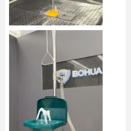
ควบคุม
ติดต่อเรา
ข่าว
กรณี
คุณภาพ
บล็อก
พูดคุยกันตอน
นี้
น้ําอาบน้ําฉุกเฉิน และ น้ําล้างตา
น้ำยาล้างตาน้ำนิรภัย
สถานีล้างตาติดผนัง
สถานีล้างตาบนโต๊ะ