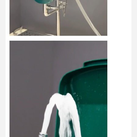
สถานีล้างตาขา
สถานีล้างตาปิด
เครื่องทำความร้อนไฟฟ้าล้างตา
น้ํายาระบายตากันหนาว
น้ํายาล้างตาฉุกเฉินพกพา
น้ํายาฉีดตาที่กําหนดเอง
อะไหล่สํารองน้ํายาล้างตา