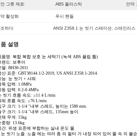
안 그릇 재료:
ABS 플라스틱
안약 
약 활성화:
푸시 핸들
조하다:
ANSI Z358.1 눈 씻기 스테이션
, 
스테인리스 
품 설명
제품명: 복합 복합 보호 눈 세탁기 (녹색 ABS 플립 톱)
브랜드: 보후아
델: BH30-2011
산 표준: GBT38144.1/2-2019, US ANSI Z358.1-2014.
기능: 눈 씻기 + 샤워
목 압력: 1.0MPa
동 압력: 0.2-0.4MPa
 씻기 흐름 속도: ≥11.4 L/min.
워 흐름 속도: ≥76 L/min.
구 크기: 1-1/4 "내부 스레드, 높이는 1580 mm.
구 크기: 1-1/4 "내부 스레드, 135mm 높이.
체 무게: 15kg
중량: 13.6kg
중간: 위생 표준에 부합하는 실내 온도 물.
● 눈 씻기 노즐: 노즐 에는 여러 층 의 필터 가 내장 되어 있어 물 속 의