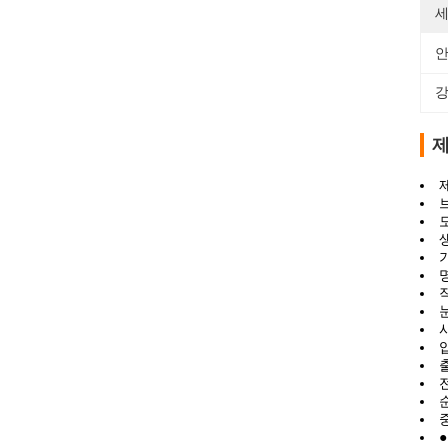
세
안
강
제
모
생
명
작
눈
샤
입
출
전
순