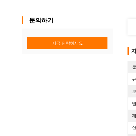
문의하기
지금 연락하세요
자
물
규
보
밸
재
안