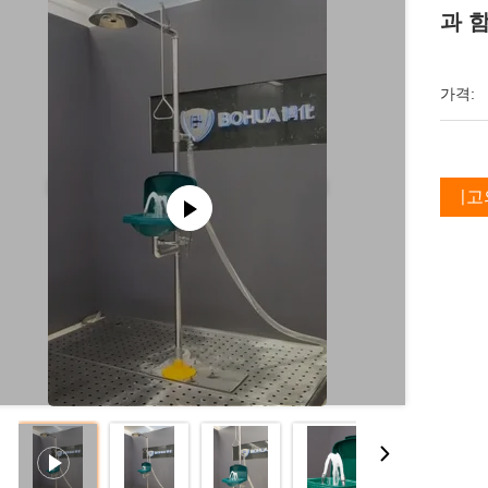
과 
가격:
최고