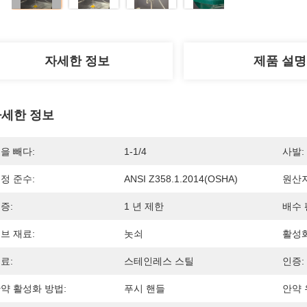
자세한 정보
제품 설명
세한 정보
을 빼다:
1-1/4
사발:
정 준수:
ANSI Z358.1.2014(OSHA)
원산지
증:
1 년 제한
배수 
브 재료:
놋쇠
활성화
료:
스테인레스 스틸
인증:
약 활성화 방법:
푸시 핸들
안약 