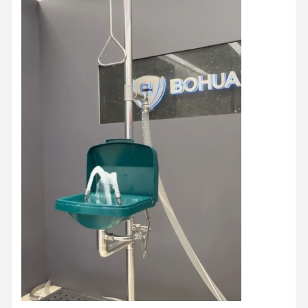
品質管理
私達と連絡
ニュース
ケース
ブログ
今雑談しなさ
い
緊急 シャワー と 目 洗い
温水 眼洗剤
壁に装着された眼洗いステーション
カウンタートップの眼洗いステーション
フットペダル眼洗いステーション