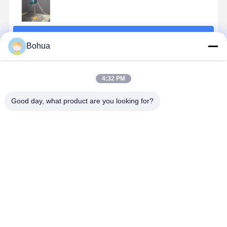
続行
Bohua
推薦されたプロダクト
4:32 PM
Good day, what product are you looking for?
304 ステンレス
BH30-1018 ク
高流量緊急シ
標準版 緊急
スチール 緊急
イックコネク
ャワーと眼洗
ャワー 眼洗
シャワー と 眼
ト 安全 緊急シ
浄 304 316 ス
ステーショ
洗い ステーシ
ャワー 眼洗浄
テンレス鋼の
ABS 素材 
ョン 二重 噴霧
耐腐食性
ダブルスプレ
ベストプライス
ベストプライス
ベストプライス
ベストプラ
頭 と ステンレ
ー頭
ス スチール ボ
ウル