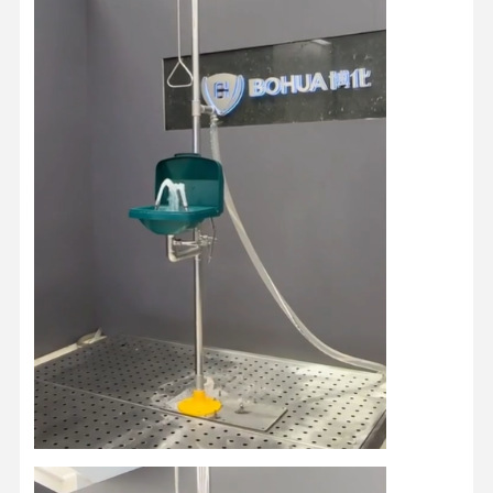
家
製品
私たちについ
工場 ツアー
て