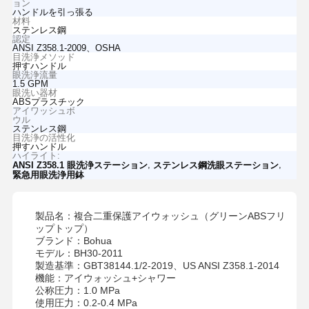
ョン
ハンドルを引っ張る
材料
ステンレス鋼
認定
ANSI Z358.1-2009、OSHA
目洗浄メソッド
押すハンドル
眼洗浄流量
1.5 GPM
眼洗い器材
ABSプラスチック
アイワッシュボ
ウル
ステンレス鋼
目洗浄の活性化
押すハンドル
ハイライト:
,
,
ANSI Z358.1 眼洗浄ステーション
ステンレス鋼洗眼ステーション
緊急用眼洗浄用鉢
製品名：複合二重保護アイウォッシュ（グリーンABSフリ
ップトップ）
ブランド：Bohua
モデル：BH30-2011
製造基準：GBT38144.1/2-2019、US ANSI Z358.1-2014
機能：アイウォッシュ+シャワー
公称圧力：1.0 MPa
使用圧力：0.2-0.4 MPa