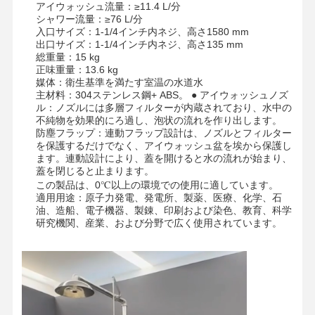
アイウォッシュ流量：≥11.4 L/分
シャワー流量：≥76 L/分
入口サイズ：1-1/4インチ内ネジ、高さ1580 mm
出口サイズ：1-1/4インチ内ネジ、高さ135 mm
総重量：15 kg
正味重量：13.6 kg
媒体：衛生基準を満たす室温の水道水
主材料：304ステンレス鋼+ ABS。 ● アイウォッシュノズ
ル：ノズルには多層フィルターが内蔵されており、水中の
不純物を効果的にろ過し、泡状の流れを作り出します。
防塵フラップ：連動フラップ設計は、ノズルとフィルター
を保護するだけでなく、アイウォッシュ盆を埃から保護し
ます。連動設計により、蓋を開けると水の流れが始まり、
蓋を閉じると止まります。
この製品は、0℃以上の環境での使用に適しています。
適用用途：原子力発電、発電所、製薬、医療、化学、石
油、造船、電子機器、製錬、印刷および染色、教育、科学
研究機関、産業、および分野で広く使用されています。