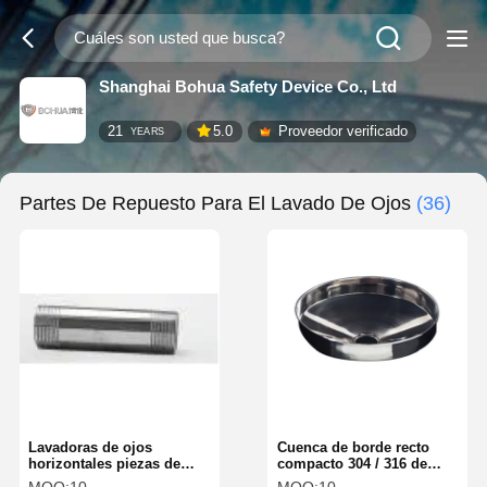
Shanghai Bohua Safety Device Co., Ltd
21
5.0
Proveedor verificado
YEARS
Partes De Repuesto Para El Lavado De Ojos
(36)
Lavadoras de ojos
Cuenca de borde recto
horizontales piezas de
compacto 304 / 316 de
repuesto tubo de ducha de
acero inoxidable HW-04