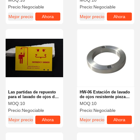
MOQ:
10
MOQ:
10
acero inoxidable
Precio:
Negociable
Precio:
Negociable
articulación corta HW-08
Mejor precio
Ahora
Mejor precio
Ahora
Charle
Charle
Las partidas de repuesto
HW-06 Estación de lavado
para el lavado de ojos de
de ojos resistente piezas
plástico ABS placa de
de acero inoxidable tapa
MOQ:
10
MOQ:
10
identificación HW-02
de presión de la ducha
Precio:
Negociable
Precio:
Negociable
Mejor precio
Ahora
Mejor precio
Ahora
Charle
Charle