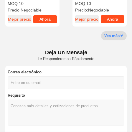
horizontal ANSI
de ojos M24 Red de filtro
MOQ:
10
MOQ:
10
Z358.1.2014 OSHA
para lavado de ojos
Precio:
Negociable
Precio:
Negociable
Mejor precio
Ahora
Mejor precio
Ahora
Control De
CONTÁCTAN
Noticias
Casos
Calidad
OS
Charle
Charle
Vea más
Deja Un Mensaje
Le Responderemos Rápidamente
Blog
Ahora Charle
Correo electrónico
Ducha de emergencia y lavado de ojos
Enjuague de ojos con agua templada
Requisito
Estación de lavado de ojos montada en la pared
Estación de lavado de ojos en el mostrador
Estación de lavado de ojos con pedal de pie