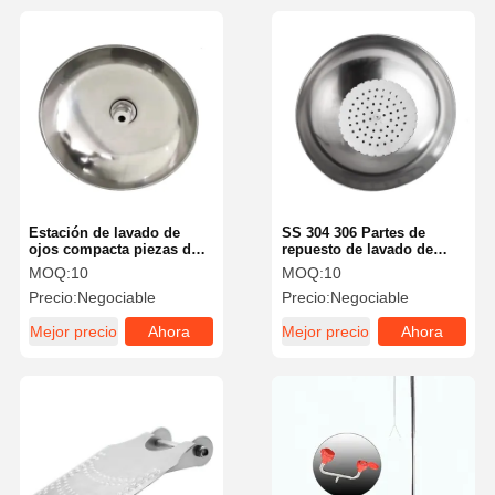
Estación de lavado de
SS 304 306 Partes de
ojos compacta piezas de
repuesto de lavado de
repuesto 304 / 316 Cuenca
ojos Placa de spray de
MOQ:
10
MOQ:
10
de ducha de acero
ducha HW-05
Precio:
Negociable
Precio:
Negociable
inoxidable
Mejor precio
Ahora
Mejor precio
Ahora
Charle
Charle