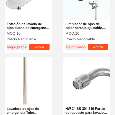
Estación de lavado de
Limpiador de ojos de
ojos ducha de emergencia
color naranja ajustable,
piso de pie 304 / 316
piezas de repuesto,
MOQ:
10
MOQ:
10
material de acero
boquilla de pulverización
Precio:
Negociable
Precio:
Negociable
inoxidable
HW-20
Mejor precio
Ahora
Mejor precio
Ahora
Charle
Charle
Hogar
Productos
Acerca De
Visita A La
Nosotros
Fábrica
Lavadora de ojos de
HW-24 SS 304 316 Partes
emergencia Tubo
de repuesto para lavado