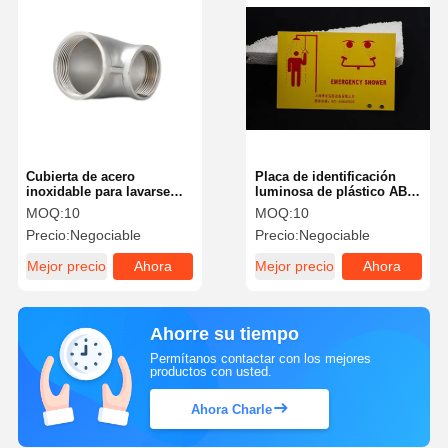
Cubierta de acero
Placa de identificación
inoxidable para lavarse
luminosa de plástico ABS
los ojos, piezas de
para ducha de emergencia
MOQ:
10
MOQ:
10
repuesto, diámetro
Precio:
Negociable
Precio:
Negociable
reducido 304 HW-13
Mejor precio
Ahora
Mejor precio
Ahora
Charle
Charle
Ahorre su tiempo
Permítanos contactar con los mejores
productos con usted.
Ahora Charle