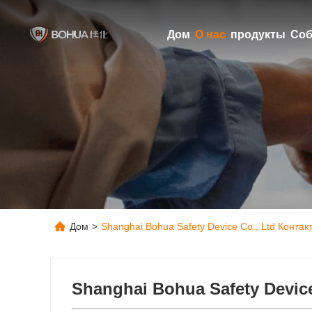
Дом
О нас
продукты
Соб
Дом
>
Shanghai Bohua Safety Device Co., Ltd Конт
Shanghai Bohua Safety Device