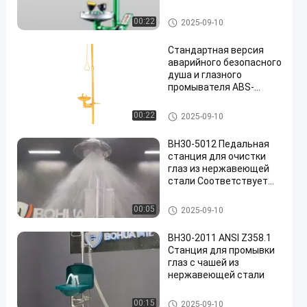
Аварийный душ и глазная в
00:22
2025-09-10
ода
Стандартная версия
аварийного безопасного
душа и глазного
промывателя ABS-
материал свыше 1,5 л/
мин
Аварийный душ и глазная в
00:22
2025-09-10
ода
BH30-5012 Педальная
станция для очистки
глаз из нержавеющей
стали Соответствует
ANSI Z358.1
Аварийный душ и глазная в
00:05
2025-09-10
ода
BH30-2011 ANSI Z358.1
Станция для промывки
глаз с чашей из
нержавеющей стали
Аварийный душ и глазная в
00:15
2025-09-10