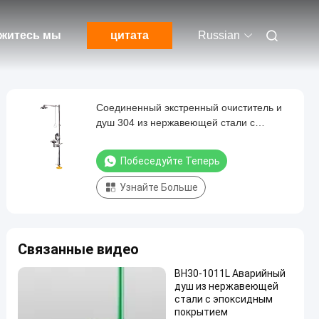
житесь мы
цитата
Russian
Соединенный экстренный очиститель и
душ 304 из нержавеющей стали с
покрытием
Побеседуйте Теперь
Узнайте Больше
Связанные видео
BH30-1011L Аварийный
душ из нержавеющей
стали с эпоксидным
покрытием