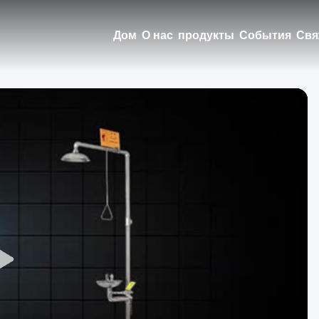
Дом
О нас
продукты
События
Свя