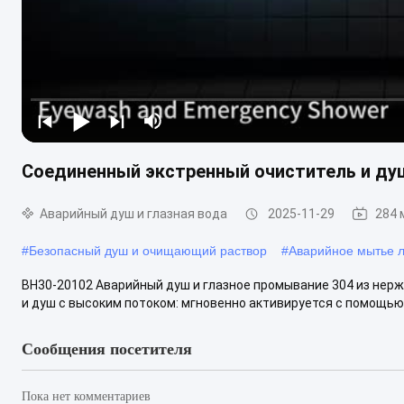
Соединенный экстренный очиститель и ду
Аварийный душ и глазная вода
2025-11-29
284 
#
Безопасный душ и очищающий раствор
#
Аварийное мытье л
BH30-20102 Аварийный душ и глазное промывание 304 из нер
и душ с высоким потоком: мгновенно активируется с помощью 
Сообщения посетителя
Пока нет комментариев