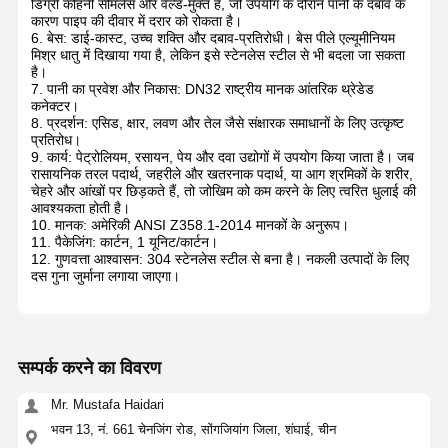
डिग्री कोहनी सीमलेस और वेल्ड-मुक्त है, जो उपयोग के दौरान पानी के दबाव के
कारण पाइप की दीवार में दरार को रोकता है।
6. बेस: डाई-कास्ट, उच्च शक्ति और दबाव-प्रतिरोधी। बेस पीले एल्यूमीनियम
मिश्र धातु में दिखाया गया है, लेकिन इसे स्टेनलेस स्टील से भी बदला जा सकता
है।
7. पानी का प्रवेश और निकास: DN32 राष्ट्रीय मानक आंतरिक थ्रेडेड
कनेक्टर।
8. प्रदर्शन: एसिड, क्षार, लवण और तेल जैसे संक्षारक समाधानों के लिए उत्कृष्ट
प्रतिरोध।
9. कार्य: पेट्रोलियम, रसायन, पेय और दवा उद्योगों में उपयोग किया जाता है। जब
रासायनिक तरल पदार्थ, जहरीले और खतरनाक पदार्थ, या आग श्रमिकों के शरीर,
चेहरे और आंखों पर छिड़कते हैं, तो जोखिम को कम करने के लिए त्वरित धुलाई की
आवश्यकता होती है।
10. मानक: अमेरिकी ANSI Z358.1-2014 मानकों के अनुरूप।
11. पैकेजिंग: कार्टन, 1 यूनिट/कार्टन।
12. गुणवत्ता आश्वासन: 304 स्टेनलेस स्टील से बना है। नकली उत्पादों के लिए
दस गुना जुर्माना लगाया जाएगा।
सम्पर्क करने का विवरण
Mr. Mustafa Haidari
भवन 13, नं. 661 चेनजिंग रोड, सोंगजियांग जिला, शंघाई, चीन