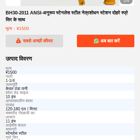
2/4
BH30-2011 ANSI-अनुरूप स्टेनलेस स्टील नेत्रशोधन स्टेशन दोहरे स्प्रे
सिर के साथ
मूल्य：¥1500
सबसे अच्छी कीमत
अब बात करें
उत्पाद विवरण
मूल्य
¥1500
नाली
1-1/4
जलापूर्ति
केवल ठंडा पानी
शॉवर हेड साइज
10 इंच
आपातकालीन शावर
प्रवाह
120-180 एल / मिनट
चश्मदीद गेंदबाजी का
आकार
11 इंच
आईवॉश बाउल
सामग्री
स्टेनलेस स्टील
स्प्रे सिर