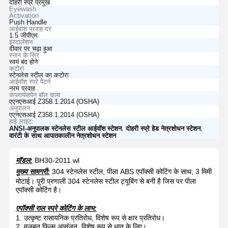
दोहरी स्प्रे प्रमुख
Eyewash
Activation
Push Handle
आईवाश प्रवाह दर
1.5 जीपीएम
इंस्टालेशन
दीवार पर चढ़ा हुआ
स्नान के सिर
स्वयं बंद होने
कटोरा
स्टेनलेस स्टील का कटोरा
आईवॉश स्प्रे पैटर्न
नरम प्रवाह
कंप्लायंसपेन बॉल वाल्व
एएनएसआई Z358.1.2014 (OSHA)
अनुपालन
एएनएसआई Z358.1.2014 (OSHA)
हाई लाइट:
,
,
ANSI-अनुपालक स्टेनलेस स्टील आईवॉश स्टेशन
दोहरी स्प्रे हेड नेत्रशोधन स्टेशन
वारंटी के साथ आपातकालीन नेत्रशोधन स्टेशन
मॉडल:
BH30-2011 wl
मुख्य सामग्री:
304 स्टेनलेस स्टील, पीला ABS एपॉक्सी कोटिंग के साथ, 3 मिमी
मोटाई। पूरी प्रणाली 304 स्टेनलेस स्टील ट्यूबिंग से बनी है जिस पर पीला
एपॉक्सी कोटिंग है।
एपॉक्सी राल स्प्रे कोटिंग के लाभ:
1. उत्कृष्ट रासायनिक प्रतिरोध, विशेष रूप से क्षार प्रतिरोध।
2. मजबूत फिल्म आसंजन, विशेष रूप से धातु के लिए।