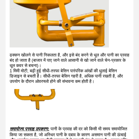
गुणवत्ता नियंत्रण
हमसे संपर्क करें
समाचार
मामले
ढक्कन खोलने से पानी निकलता है, और इसे बंद करने से धूल और पानी का प्रवाह
ब्लॉग
अब बात करें
बंद हो जाता है (बाजार में पाए जाने वाले आसानी से खो जाने वाले चेन-प्रकार के
धूल कवर से बचना)।
1 मिमी मोटी, बढ़ी हुई सीधी-तरफा बेसिन पारंपरिक आंखों की धुलाई बेसिन
आपातकालीन स्नान और आंखों की धोती
डिजाइन से बचती है। सीधी-तरफा बेसिन गहरी है, अधिक पानी रखती है, और
उपयोग के दौरान ओवरफ्लो होने की संभावना कम होती है।
टेम्पर्ड वॉटर आईवॉश
दीवार पर लगा हुआ आँख धोने का स्टेशन
काउंटरटॉप आईवॉश स्टेशन
पैर पेडल आँख धोने का स्टेशन
समायोज्य प्रवाह उपकरण:
पानी के प्रवाह की दर को किसी भी समय समायोजित
किया जा सकता है, जो अस्थिर पानी के दबाव के कारण असमान पानी की ऊंचाई
बंद आँख धोने का स्टेशन