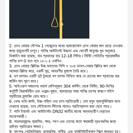
2. চোখ ধোয়ার স্টেশনঃ 1 সেকেন্ডের মধ্যে অ্যারোসোল চোখ ধোয়ার জল ছেড়ে দেওয়ার
জন্য হ্যান্ডেলটি চাপুন। পানির আউটলেট উচ্চতা এবং কোণটি মানুষের মুখ অনুসারে
ডিজাইন করা হয়েছে, যার প্রবাহের হার 12-18 লিটার / মিনিট।সাইটের প্রয়োজনীয়
পানির চাপ 0 হতে হবে.২৫-০.৪ এমপিএ
3. চোখ ধোয়ার ফিল্টারঃ উচ্চ ঘনত্বের পিপি + ৩০৪ ডাবল-লেয়ার ফিল্টার জল থেকে
অমেধ্য ফিল্টার করে, একটি মৃদু, আবরণীয় কুয়াশা তৈরি করে।
4. বল ভালভঃ একটি দুই টুকরো বল ভালভ নিশ্চিত করে যে চোখের জল প্রবাহের হার
মার্কিন মান পূরণ করে।
5. আইওয়াশ সমাবেশঃ যথার্থ মেশিনযুক্ত 304 কাস্টিং থেকে নির্মিত, 90-ডিগ্রি
কনুইটি বিরামবিহীন এবং ওয়েল্ড-মুক্ত, ব্যবহারের সময় পানির চাপের কারণে পাইপ
প্রাচীরের ক্র্যাকিং রোধ করে।
6. বেসঃ ডাই-কাস্ট, উচ্চ-শক্তি এবং চাপ-প্রতিরোধী। বেস হলুদ অ্যালুমিনিয়াম খাদে
দেখানো হয়েছে, তবে স্টেইনলেস স্টিলের সাথেও প্রতিস্থাপন করা যেতে পারে।
7. পানি ইনলেট এবং আউটলেটঃ DN32 জাতীয় মানের অভ্যন্তরীণ থ্রেডেড
সংযোগকারী।
8. পারফরম্যান্সঃ অ্যাসিড, ক্ষার, লবণ এবং তেলের মতো ক্ষয়কারী দ্রবণগুলির জন্য
দুর্দান্ত প্রতিরোধ ক্ষমতা।
9. ফাংশনঃ পেট্রোলিয়াম, রাসায়নিক, পানীয়, এবং ফার্মাসিউটিক্যাল শিল্পে ব্যবহৃত হয়।