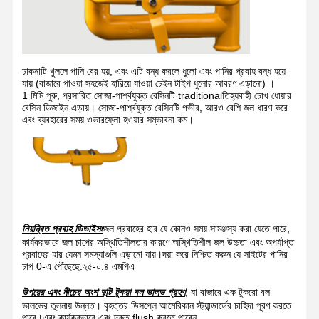
মান নিয়ন্ত্রণ
যোগাযোগ করুন
খবর
মামলা
ঢাকনাটি খুললে পানি বের হয়, এবং এটি বন্ধ করলে ধুলো এবং পানির প্রবাহ বন্ধ হয়ে
যায় (বাজারে পাওয়া সহজেই হারিয়ে যাওয়া চেইন টাইপ ধুলোর আবরণ এড়ানো) ।
1 মিমি পুরু, প্রসারিত সোজা-পার্শ্বযুক্ত বেসিনটি traditionalতিহ্যবাহী চোখ ধোয়ার
বেসিন ডিজাইন এড়ায়। সোজা-পার্শ্বযুক্ত বেসিনটি গভীর, আরও বেশি জল ধারণ করে
এবং ব্যবহারের সময় ওভারফ্লো হওয়ার সম্ভাবনা কম।
ব্লগ
এখন চ্যাট করুন
জরুরী ঝরনা এবং চোখ ধোয়া
টেম্পারড ওয়াটার আইওয়াশ
দেওয়াল মাউন্ট করা চোখ ধোয়ার স্টেশন
নিয়ন্ত্রিত প্রবাহ ডিভাইসঃ
জল প্রবাহের হার যে কোনও সময় সামঞ্জস্য করা যেতে পারে,
কার্যকরভাবে জল চাপের অস্থিতিশীলতার কারণে অস্থিতিশীল জল উচ্চতা এবং অপর্যাপ্ত
প্রবাহের হার যেমন সমস্যাগুলি এড়ানো যায়।দয়া করে নিশ্চিত করুন যে সাইটের পানির
কাউন্টারটপ আই ওয়াশ স্টেশন
চাপ 0-এ পৌঁছেছে.২৫-০.৪ এমপিএ
ফুট পেডাল আইওয়াশ স্টেশন
উপরের এবং নীচের অংশ দুটি টুকরা বল ভালভ গ্রহণ
, যা বাজারে এক টুকরো বল
ভালভের তুলনায় উন্নত। বৃহত্তর ডিসপ্লে আমেরিকান স্ট্যান্ডার্ডের চাহিদা পূরণ করতে
বন্ধ চোখ ধোয়ার স্টেশন
পারে।এবং কার্যকরভাবে এবং দ্রুত flush করতে পারেন.