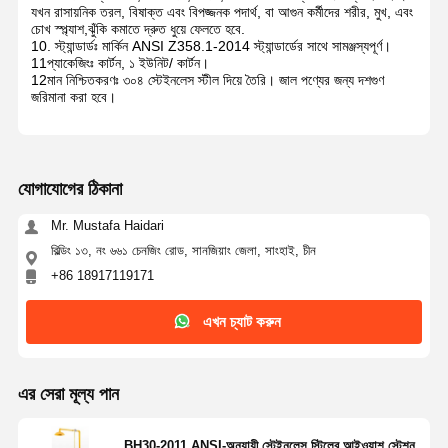
যখন রাসায়নিক তরল, বিষাক্ত এবং বিপজ্জনক পদার্থ, বা আগুন কর্মীদের শরীর, মুখ, এবং
চোখ স্প্ল্যাশ,ঝুঁকি কমাতে দ্রুত ধুয়ে ফেলতে হবে.
10. স্ট্যান্ডার্ডঃ মার্কিন ANSI Z358.1-2014 স্ট্যান্ডার্ডের সাথে সামঞ্জস্যপূর্ণ।
11প্যাকেজিংঃ কার্টন, ১ ইউনিট/ কার্টন।
12মান নিশ্চিতকরণঃ ৩০৪ স্টেইনলেস স্টীল দিয়ে তৈরি। জাল পণ্যের জন্য দশগুণ
জরিমানা করা হবে।
যোগাযোগের ঠিকানা
Mr. Mustafa Haidari
বিল্ডিং ১৩, নং ৬৬১ চেনজিং রোড, সানজিয়াং জেলা, সাংহাই, চীন
+86 18917119171
এখন চ্যাট করুন
এর সেরা মূল্য পান
BH30-2011 ANSI-অনুযায়ী স্টেইনলেস স্টিলের আইওয়াশ স্টেশন,