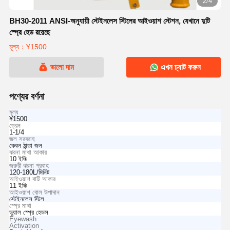
2/4
BH30-2011 ANSI-অনুযায়ী স্টেইনলেস স্টিলের আইওয়াশ স্টেশন, যেখানে দুটি
স্প্রে হেড রয়েছে
মূল্য：¥1500
ভালো দাম
এখন চ্যাট করুন
পণ্যের বর্ণনা
মূল্য
¥1500
ড্রেন
1-1/4
জল সরবরাহ
কেবল ঠান্ডা জল
ঝরনা মাথা আকার
10 ইঞ্চি
জরুরী ঝরনা প্রবাহ
120-180L/মিনিট
আইওয়াশ বাটি আকার
11 ইঞ্চি
আইওয়াশ বোল উপাদান
স্টেইনলেস স্টিল
স্প্রে মাথা
ডুয়াল স্প্রে হেডস
Eyewash
Activation