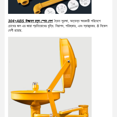
304+ABS উজ্জ্বল হলুদ স্প্রে লেপ
, দ্বৈত সুরক্ষা, অত্যন্ত ক্ষয়কারী পরিবেশে
চোখের জল এর জারা প্রতিরোধের বৃদ্ধি. নিরাপদ, পরিষ্কার, এবং স্বাস্থ্যকর. 8 নিকেল
বেশী রয়েছে.
বাড়ি
পণ্য
আমাদের সম্বন্ধে
কারখানা পরিদর্শন