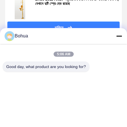
যেখানে দুটি স্প্রে হেড রয়েছে
চালিয়ে
Bohua
প্রস্তাবিত পণ্য
5:06 AM
Good day, what product are you looking for?
304 স্টেইনলেস
BH30-1018 দ্রুত
উচ্চ প্রবাহের জরুরী
স্ট্যান্ডার্ড সংস্ক
স্টীল জরুরী ঝরনা
সংযোগ সুরক্ষা জরুরী
ঝরনা এবং চোখ ধোয়া
জরুরী ঝরনা চোখ
এবং ডাবল স্প্রে হেড
ঝরনা এবং চোখের
304 316
ধোয়ার স্টেশন
এবং স্টেইনলেস স্টীল
ওয়াশ জারা
স্টেইনলেস স্টীল
এবিএস উপাদান 
বাটি সহ চোখ ধোয়ার
প্রতিরোধের
ডাবল স্প্রে হেডস
রঙ
ভালো দাম
ভালো দাম
ভালো দাম
ভালো দাম
স্টেশন