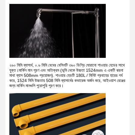
২৬০ মিমি ব্যাসার্ধ, ০.৬ মিমি বেধের বেসিনটি ৩৬০ ডিগ্রি ঘোরানো শাওয়ার হেডের সাথে
যুক্ত।মার্কিন মান পূরণ এবং অতিক্রম (ভূমি থেকে উচ্চতা 1524mm এ একটি ঝরনা
মাথা ব্যাস 508mm প্রয়োজন). শাওয়ার হেডটি 180L / মিনিট প্রবাহের হারের গর্ব
করে, 1524 মিমি উচ্চতায় 508 মিমি ব্যাসার্ধের কভারেজ অর্জন করে, আইওয়াশ রেঞ্জের
জন্য মার্কিন মানগুলি পুরোপুরি পূরণ করে।