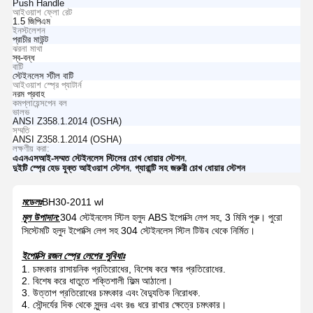
Push Handle
আইওয়াশ ফ্লো রেট
1.5 জিপিএম
ইনস্টলেশন
প্রাচীর মাউন্ট
ঝরনা মাথা
স্ব-বন্ধ
বাটি
স্টেইনলেস স্টীল বাটি
আইওয়াশ স্প্রে প্যাটার্ন
নরম প্রবাহ
কমপ্লায়েন্সপেন বল
ভালভ
ANSI Z358.1.2014 (OSHA)
সম্মতি
ANSI Z358.1.2014 (OSHA)
লক্ষণীয় করা:
,
এএনএসআই-সম্মত স্টেইনলেস স্টিলের চোখ ধোয়ার স্টেশন
,
দুইটি স্প্রে হেড যুক্ত আইওয়াশ স্টেশন
গ্যারান্টি সহ জরুরী চোখ ধোয়ার স্টেশন
মডেলঃ
BH30-2011 wl
মূল উপাদান:
304 স্টেইনলেস স্টিল হলুদ ABS ইপোক্সি লেপ সহ, 3 মিমি পুরু। পুরো
সিস্টেমটি হলুদ ইপোক্সি লেপ সহ 304 স্টেইনলেস স্টিল টিউব থেকে নির্মিত।
ইপোক্সি রজন স্প্রে লেপের সুবিধাঃ
1. চমৎকার রাসায়নিক প্রতিরোধের, বিশেষ করে ক্ষার প্রতিরোধের.
2. বিশেষ করে ধাতুতে শক্তিশালী ফিল্ম আঠালো।
3. উত্তাপ প্রতিরোধের চমৎকার এবং বৈদ্যুতিক নিরোধক.
4. সৌন্দর্যের দিক থেকে সুন্দর এবং রঙ ধরে রাখার ক্ষেত্রে চমৎকার।