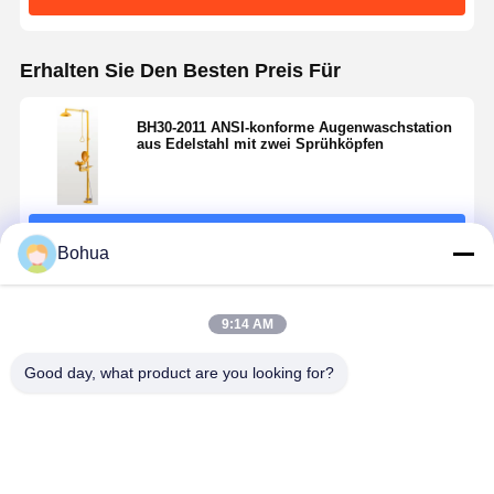
Erhalten Sie Den Besten Preis Für
BH30-2011 ANSI-konforme Augenwaschstation
aus Edelstahl mit zwei Sprühköpfen
Fortsetzen
Bohua
Empfohlene Produkte
9:14 AM
Good day, what product are you looking for?
Notdusche
BH30-1018
Hochstrom
Standard
und
Schnellanschluss
Notdusche
Version