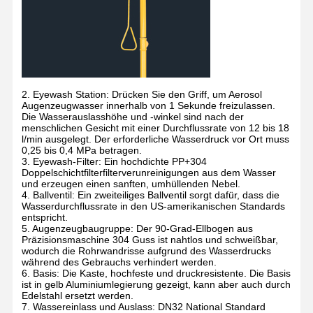
2. Eyewash Station: Drücken Sie den Griff, um Aerosol
Augenzeugwasser innerhalb von 1 Sekunde freizulassen.
Die Wasserauslasshöhe und -winkel sind nach der
menschlichen Gesicht mit einer Durchflussrate von 12 bis 18
l/min ausgelegt. Der erforderliche Wasserdruck vor Ort muss
0,25 bis 0,4 MPa betragen.
3. Eyewash-Filter: Ein hochdichte PP+304
Doppelschichtfilterfilterverunreinigungen aus dem Wasser
und erzeugen einen sanften, umhüllenden Nebel.
4. Ballventil: Ein zweiteiliges Ballventil sorgt dafür, dass die
Wasserdurchflussrate in den US-amerikanischen Standards
entspricht.
5. Augenzeugbaugruppe: Der 90-Grad-Ellbogen aus
Präzisionsmaschine 304 Guss ist nahtlos und schweißbar,
wodurch die Rohrwandrisse aufgrund des Wasserdrucks
während des Gebrauchs verhindert werden.
6. Basis: Die Kaste, hochfeste und druckresistente. Die Basis
ist in gelb Aluminiumlegierung gezeigt, kann aber auch durch
Edelstahl ersetzt werden.
7. Wassereinlass und Auslass: DN32 National Standard