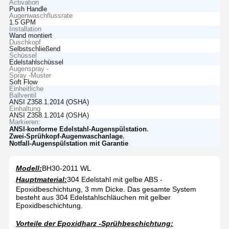
Activation
Push Handle
Augenwaschflussrate
1.5 GPM
Installation
Wand montiert
Duschkopf
Selbstschließend
Schüssel
Edelstahlschüssel
Augenspray -
Spray -Muster
Soft Flow
Einheitliche
Ballventil
ANSI Z358.1.2014 (OSHA)
Einhaltung
ANSI Z358.1.2014 (OSHA)
Markieren:
,
ANSI-konforme Edelstahl-Augenspülstation
,
Zwei-Sprühkopf-Augenwaschanlage
Notfall-Augenspülstation mit Garantie
Modell:
BH30-2011 WL
Hauptmaterial:
304 Edelstahl mit gelbe ABS -
Epoxidbeschichtung, 3 mm Dicke. Das gesamte System
besteht aus 304 Edelstahlschläuchen mit gelber
Epoxidbeschichtung.
Vorteile der Epoxidharz -Sprühbeschichtung: