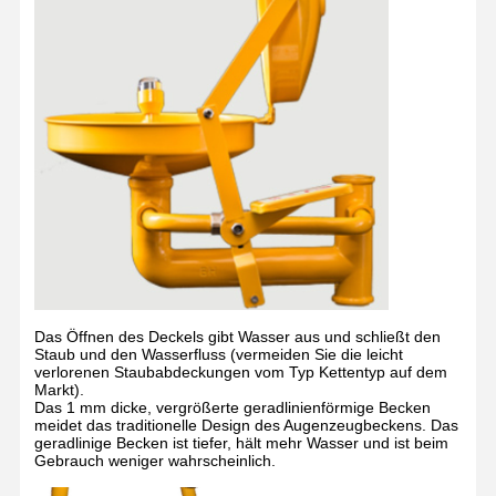
Qualitätskont
KONTAKTIE
Neuigkeiten
Rechtssache
Rolle
REN SIE
N
UNS
Blog
Plaudern Sie
Jetzt
Notfalldusche und Augenwasch
Das Öffnen des Deckels gibt Wasser aus und schließt den
Staub und den Wasserfluss (vermeiden Sie die leicht
Augenwaschmittel mit Temperwasser
verlorenen Staubabdeckungen vom Typ Kettentyp auf dem
Markt).
Das 1 mm dicke, vergrößerte geradlinienförmige Becken
Wandgebundene Augenwaschstation
meidet das traditionelle Design des Augenzeugbeckens. Das
geradlinige Becken ist tiefer, hält mehr Wasser und ist beim
Gebrauch weniger wahrscheinlich.
Anschluss-Augenwaschstation