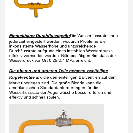
Fußpedal-Augenwaschstation
Geschlossene Augenwaschstation
Elektroheizungs-Augenwascher
Einstellbarer Durchflussgerät:
Die Wasserflussrate kann
jederzeit eingestellt werden, wodurch Probleme wie
Gefrierfestes Augenwaschmittel
inkonsistente Wasserhöhe und unzureichende
Durchflussrate aufgrund eines instabilen Wasserdrucks
Tragbares Notfall-Augenwaschmittel
effektiv vermieden werden. Bitte bestätigen Sie, dass der
Wasserdruck vor Ort 0,25-0,4 MPa erreicht.
Maßgeschneiderte Augenwaschmittel
Die oberen und unteren Teile nehmen zweiteilige
Kugelventile an
, die den einteiligen Ballventilen auf dem
Ersatzteile für Augenwaschmittel
Markt überlegen sind. Die große Blende kann die
amerikanischen Standardanforderungen für die
Wasserflussrate der Augenwäsche besser erfüllen und
effektiv und schnell spülen.