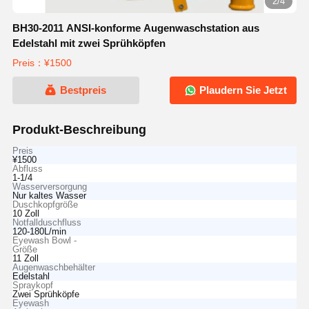
2/4
BH30-2011 ANSI-konforme Augenwaschstation aus
Edelstahl mit zwei Sprühköpfen
Preis：¥1500
Bestpreis
Plaudern Sie Jetzt
Produkt-Beschreibung
Preis
¥1500
Abfluss
1-1/4
Wasserversorgung
Nur kaltes Wasser
Duschkopfgröße
10 Zoll
Notfallduschfluss
120-180L/min
Eyewash Bowl -
Größe
11 Zoll
Augenwaschbehälter
Edelstahl
Spraykopf
Zwei Sprühköpfe
Eyewash