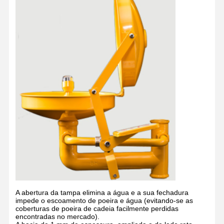
Controle De
CONTATE-
Notícias
Casos
Qualidade
NOS
Blog
Converse
Agora
Chuveiro de emergência e lavagem ocular
Limpeza ocular com água temperada
Estação de lavagem de olhos montada na parede
A abertura da tampa elimina a água e a sua fechadura
impede o escoamento de poeira e água (evitando-se as
Estação de lavagem de olhos de balcão
coberturas de poeira de cadeia facilmente perdidas
encontradas no mercado).
Estação de lavagem de olhos com pedal de pé