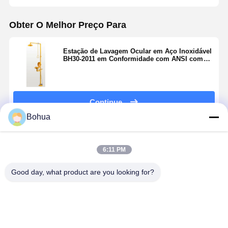
Obter O Melhor Preço Para
Estação de Lavagem Ocular em Aço Inoxidável
BH30-2011 em Conformidade com ANSI com
Duas Cabeças de Pulverização
Continue
Bohua
Produtos Recomendados
6:11 PM
Good day, what product are you looking for?
Estação de
BH30-1018
Duche de
Versão pad
chuveiro de
Conexão
emergência
Estação de
emergência e
rápida
de alto fluxo e
lavagem d