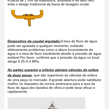
A bacia de 1 mm de espessura, ampliada e de lado reto,
evita o design tradicional da bacia de lavagem ocular.
Estação de lavagem de olhos fechada
Lava-olhos de aquecimento elétrico
Lava-olhos resistente ao congelamento
Lava-olhos de emergência portátil
Dispositivo de caudal regulado:
A taxa de fluxo de água
pode ser ajustada a qualquer momento, evitando
efetivamente problemas como a altura inconsistente da
Lava-olhos personalizado
água e a taxa de fluxo insuficiente devido à pressão de água
instável.Por favor, confirme que a pressão da água no local
Peças de substituição para lavados de olhos
atinge 0.25-0.4 MPa.
As partes superior e inferior adotam válvulas de esfera
de duas peças
, que são superiores às válvulas de esfera
de uma peça no mercado. A grande abertura pode satisfazer
melhor os requisitos da norma americana para a taxa de
fluxo de água dos lavados de olhos,e pode lavar eficaz e
rapidamente.