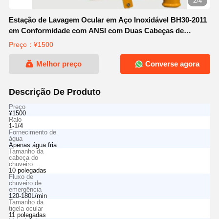
2/4
Estação de Lavagem Ocular em Aço Inoxidável BH30-2011
em Conformidade com ANSI com Duas Cabeças de
Pulverização
Preço：¥1500
Melhor preço
Converse agora
Descrição De Produto
Preço
¥1500
Ralo
1-1/4
Fornecimento de
água
Apenas água fria
Tamanho da
cabeça do
chuveiro
10 polegadas
Fluxo de
chuveiro de
emergência
120-180L/min
Tamanho da
tigela ocular
11 polegadas