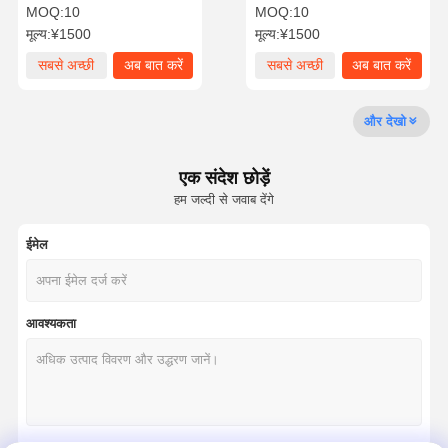
एसएस 304
सफाई स्टेशन के साथ आंखों की
MOQ:
10
MOQ:
10
सफाई
मूल्य:
¥1500
मूल्य:
¥1500
गुणवत्ता नियंत्रण
हमसे संपर्क करें
समाचार
मामले
सबसे अच्छी
अब बात करें
सबसे अच्छी
अब बात करें
कीमत
कीमत
और देखो
एक संदेश छोड़ें
ब्लॉग
अब बात करें
हम जल्दी से जवाब देंगे
आपातकालीन स्नान और आंखों की धोती
ईमेल
टेम्पर्ड वॉटर आईवॉश
दीवार पर लगा हुआ आँख धोने का स्टेशन
आवश्यकता
काउंटरटॉप आईवॉश स्टेशन
पैर पेडल आँख धोने का स्टेशन
बंद आँख धोने का स्टेशन