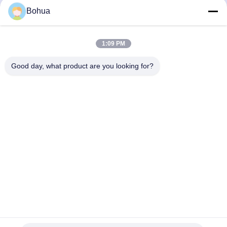
Bohua
जारी रखें
इलेक्ट्रिक हीटिंग आईवाश
ठंढ प्रतिरोधी नेत्रधारी
1:09 PM
हमारी श्रेणियाँ
पोर्टेबल आपातकालीन नेत्रधारी
Good day, what product are you looking for?
अनुकूलित नेत्रधारी
आंखों के धोने के प्रतिस्थापन भाग
आपातकालीन स्नान
टेम्पर्ड वॉटर आईवॉश
दीवार पर लगा हुआ
काउंटरटॉप आ
और आंखों की धोती
आँख धोने का
स्टेशन
स्टेशन
होम
हमारे बारे में
हमसे संपर्क करें
Desktop Site
साइटमैप
गोपनीयता नीति
गुणवत्ता
आपातकालीन स्नान और आंखों की धोती
चीन कारखाना.Copyright © 2026