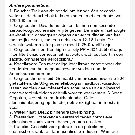
Andere parameters:
1. Douche: Trek aan de hendel om binnen één seconde
water uit de douchebak te laten komen, met een debiet van
120-180 L/min.
2. Oogdouche: Duw de hendel om binnen één seconde
aerosol-oogdouchewater vrij te geven. De wateruitlaathoogte
en -hoek zijn ontworpen volgens de verhoudingen van het
menselijk gezicht, met een debiet van 12-18 L/min. De
vereiste waterdruk ter plaatse moet 0,25-0,4 MPa zijn.
3. Oogdouchefilter: Een high-density PP + 304 dubbellaags
filter filtert onzuiverheden uit het water, wat resulteert in een
zachte, omhullende aerosolspray.
4. Kogelkraan: Een tweedelige kogelkraan zorgt ervoor dat
het debiet van het oogdouchewater voldoet aan de
Amerikaanse normen.
5. Oogdouche-eenheid: Gemaakt van precisie bewerkte 304
gietstukken, de 90-graden elleboog is naadloos, waardoor
lassen worden geëlimineerd en scheuren van de pijpwand
door waterdruk tijdens gebruik worden voorkomen. 6. Voet:
Gegoten, zeer sterk en drukbestendig. Gele
aluminiumlegering op de foto, ook verkrijgbaar in roestvrij
staal.
7. Waterinlaat: DN32 binnendraadverbinding.
8. Prestaties: Uitstekende weerstand tegen corrosieve
oplossingen zoals zuren, basen, zouten en oliën.
9. Functie: Geschikt voor gebruik in de petroleum-,
chemische, drank- en farmaceutische industrie. Wanneer