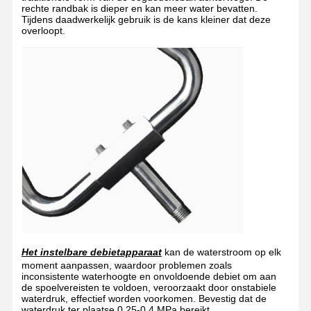
rechte randbak is dieper en kan meer water bevatten.
Tijdens daadwerkelijk gebruik is de kans kleiner dat deze
Gesloten oogwasstation
overloopt.
Elektrische verwarming oogwasser
Vriesbestendige oogwasser
Draagbaar oogwater voor noodgevallen
Gepersonaliseerd oogwater
Onderdelen voor oogwater
Het instelbare debietapparaat
kan de waterstroom op elk
moment aanpassen, waardoor problemen zoals
inconsistente waterhoogte en onvoldoende debiet om aan
de spoelvereisten te voldoen, veroorzaakt door onstabiele
waterdruk, effectief worden voorkomen. Bevestig dat de
waterdruk ter plaatse 0,25-0,4 MPa bereikt.