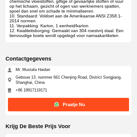
chemische vloeistoffen, giftige of gevaarlijke stoffen of vuur
op het lichaam, gezicht of ogen van werknemers spatten,
spoel dan snel om schade te minimaliseren.
10. Standaard: Voldoet aan de Amerikaanse ANSI Z358.1-
2014 normen.
11. Verpakking: Karton, 1 eenheid/karton.
12. Kwaliteitsborging: Gemaakt van 304 roestvrij staal. Een
tienvoudige boete wordt opgelegd voor namaakartikelen.
Contactgegevens
Mr. Mustafa Haidari
Gebouw 13, nummer 661 Chenjing Road, District Songjiang,
Shanghai, China
+86 18917119171
Praatje Nu
Krijg De Beste Prijs Voor