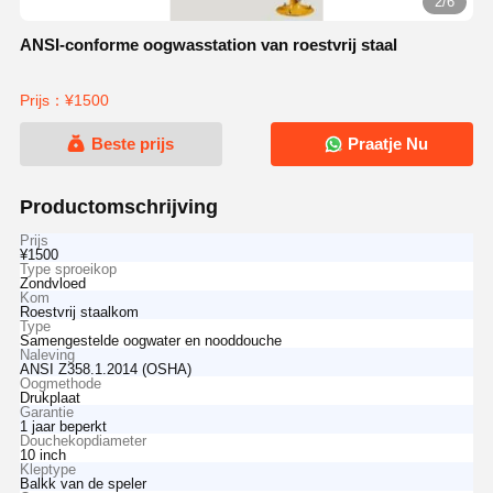
2/6
ANSI-conforme oogwasstation van roestvrij staal
Prijs：¥1500
Beste prijs
Praatje Nu
Productomschrijving
Prijs
¥1500
Type sproeikop
Zondvloed
Kom
Roestvrij staalkom
Type
Samengestelde oogwater en nooddouche
Naleving
ANSI Z358.1.2014 (OSHA)
Oogmethode
Drukplaat
Garantie
1 jaar beperkt
Douchekopdiameter
10 inch
Kleptype
Balkk van de speler