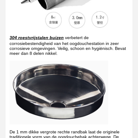
Kwaliteitscont
NEEM
Nieuws
Gevallen
Role
CONTACT
MET ONS
OP
304 roestvrijstalen buizen
verbetert de
corrosiebestendigheid van het oogdouchestation in zeer
corrosieve omgevingen. Veilig, schoon en hygiënisch. Bevat
meer dan 8 delen nikkel.
Blog
Praatje Nu
Nooddouche en oogwas
Tempered Water Oogwater
Wandmontage oogwasstation
Oogwasstation op het bureau
De 1 mm dikke vergrote rechte randbak laat de originele
traditionele vorm van de oogdouchebak achterwege. De
Voetpedaal oogwasstation