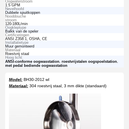
Oogwaterstroom
1.5 GPM
Nevelhoofd
Dubbele spuitkoppen
Nooddouche
stroom
120-180L/min
Oogkleptype
Balkk van de speler
Certificeringen
ANSI Z358.1, OSHA, CE
Installatietype
Muur gemonteerd
Materiaal
Roestvrij staal
Hoog licht:
,
,
ANSI-conforme oogwasstation
roestvrijstalen oogspoelstation
met pedal bediende oogwasstation
Model:
BH30-2012 wl
Materiaal:
304 roestvrij staal, 3 mm dikte (standaard)