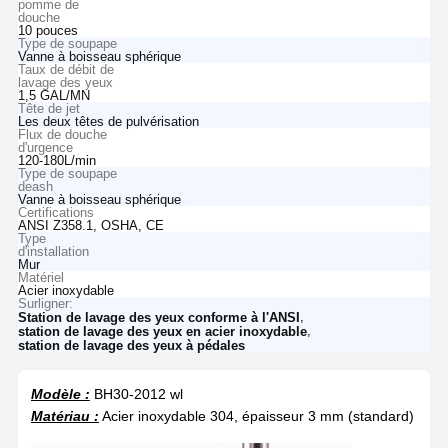
pomme de
douche
10 pouces
Type de soupape
Vanne à boisseau sphérique
Taux de débit de
lavage des yeux
1,5 GAL/MN
Tête de jet
Les deux têtes de pulvérisation
Flux de douche
d'urgence
120-180L/min
Type de soupape
deash
Vanne à boisseau sphérique
Certifications
ANSI Z358.1, OSHA, CE
Type
d'installation
Mur
Matériel
Acier inoxydable
Surligner:
,
Station de lavage des yeux conforme à l'ANSI
,
station de lavage des yeux en acier inoxydable
station de lavage des yeux à pédales
Modèle :
BH30-2012 wl
Matériau :
Acier inoxydable 304, épaisseur 3 mm (standard)