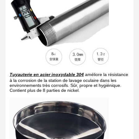
Contrôle De
Nous
Nouvelles
Les Affaires
La Qualité
Contacter
Le Blog
Causez
Maintenant
Tuyauterie en acier inoxydable 304
améliore la résistance
à la corrosion de la station de lavage oculaire dans les
environnements très corrosifs. Sûr, propre et hygiénique.
Douche d'urgence et lavage des yeux
Contient plus de 8 parties de nickel.
Laver à l'eau tempérée les yeux
Station de lavage des yeux montée sur le mur
Station de lavage des yeux au comptoir
Station de lavage des yeux à pédale de pied