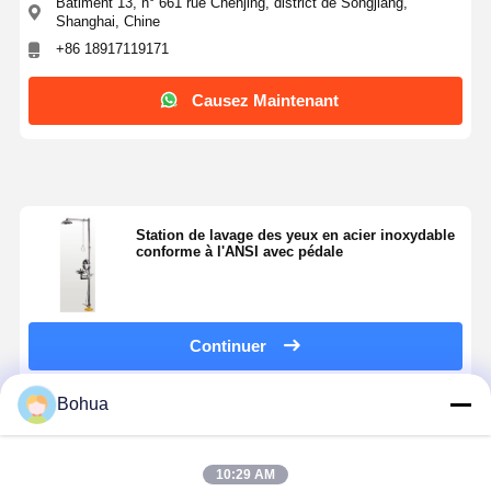
Bâtiment 13, n° 661 rue Chenjing, district de Songjiang,
Shanghai, Chine
+86 18917119171
Causez Maintenant
Station de lavage des yeux en acier inoxydable
conforme à l'ANSI avec pédale
Continuer
Bohua
Produits Recommandés
10:29 AM