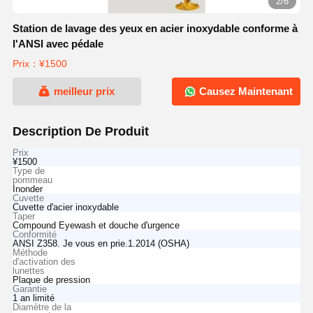
2/6
Station de lavage des yeux en acier inoxydable conforme à
l'ANSI avec pédale
Prix：¥1500
meilleur prix
Causez Maintenant
Description De Produit
Prix
¥1500
Type de
pommeau
Inonder
Cuvette
Cuvette d'acier inoxydable
Taper
Compound Eyewash et douche d'urgence
Conformité
ANSI Z358. Je vous en prie.1.2014 (OSHA)
Méthode
d'activation des
lunettes
Plaque de pression
Garantie
1 an limité
Diamètre de la