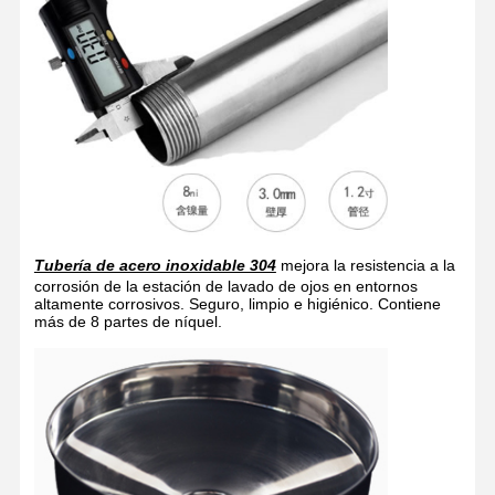
Control De
CONTÁCTAN
Noticias
Casos
Calidad
OS
Blog
Ahora Charle
Tubería de acero inoxidable 304
mejora la resistencia a la
corrosión de la estación de lavado de ojos en entornos
Ducha de emergencia y lavado de ojos
altamente corrosivos. Seguro, limpio e higiénico. Contiene
más de 8 partes de níquel.
Enjuague de ojos con agua templada
Estación de lavado de ojos montada en la pared
Estación de lavado de ojos en el mostrador
Estación de lavado de ojos con pedal de pie