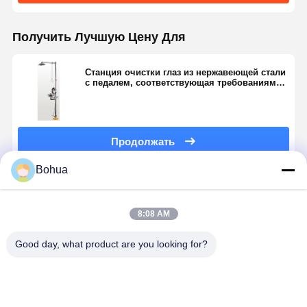
Получить Лучшую Цену Для
Станция очистки глаз из нержавеющей стали
с педалем, соответствующая требованиям
ANSI
Продолжать
Bohua
Порекомендованные Продукты
8:08 AM
Good day, what product are you looking for?
304
BH30-1018
Аварийный
Стандартн
Нержавеющая
Быстрое
душ с
версия