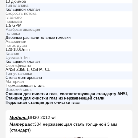
10 дюймов
Тип клапана
Кольцевой клапан
Скорость потока
глазного
промыва
1.5 GPM
Разбрызгивающая
головка
Двойные распылительные головки
Аварийный
поток душа
120-180L/min
Клапан
Eyewash Тип
Кольцевой клапан
Сертификаты
ANSI Z358.1, OSHA, CE
Тип установки
Стена монтирована
Материал
Нержавеющая сталь
Высокий свет:
,
,
Станция для очистки глаз
соответствующая стандарту ANSI
,
Станция для очистки глаз из нержавеющей стали
Педальная станция для очистки глаз
Модель:
BH30-2012 wl
Материал:
304 нержавеющая сталь толщиной 3 мм
(стандарт)