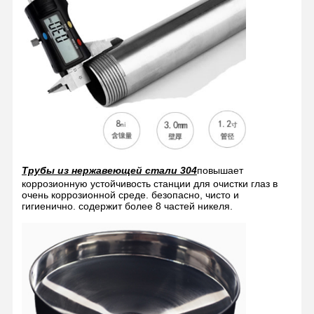
Контроль
Контакт С
Новости
Случаи
Качества
Нами
Блог
Побеседуйте
Теперь
Трубы из нержавеющей стали 304
повышает
коррозионную устойчивость станции для очистки глаз в
Аварийный душ и глазная вода
очень коррозионной среде. безопасно, чисто и
гигиенично. содержит более 8 частей никеля.
Очищающее средство для глаз
Стенная станция для очистки глаз
Станция очистки глаз на столе
Станция для очистки глаз на педали ног