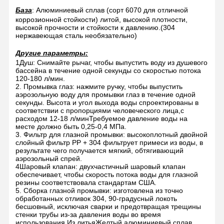
База
: Алюминиевый сплав (сорт 6070 для отличной
коррозионной стойкости) литой, высокой плотности,
высокой прочности и стойкости к давлению.
(304
нержавеющая сталь необязательно)
Другие параметры:
1Душ: Снимайте рычаг, чтобы выпустить воду из душевого
бассейна в течение одной секунды со скоростью потока
120-180 л/мин.
2. Промывка глаз: нажмите ручку, чтобы выпустить
аэрозольную воду для промывки глаз в течение одной
секунды. Высота и угол выхода воды спроектированы в
соответствии с пропорциями человеческого лица,с
расходом 12-18 л/минТребуемое давление воды на
месте должно быть 0,25-0,4 МПа.
3. Фильтр для глазной промывки: высокоплотный двойной
слойный фильтр PP + 304 фильтрует примеси из воды, в
результате чего получается мягкий, обтягивающий
аэрозольный спрей.
4Шаровый клапан: двухчастичный шаровый клапан
обеспечивает, чтобы скорость потока воды для глазной
резины соответствовала стандартам США.
5. Сборка глазной промывки: изготовлена из точно
обработанных отливок 304, 90-градусный локоть
бесшовный, исключая сварки и предотвращая трещины
стенки трубы из-за давления воды во время
использования.Из литьяЖелтый алюминиевый сплав,