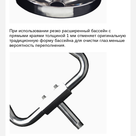
Закрытая станция очистки глаз
Электрическое отопительное очистительное средство
При использовании резко расширенный бассейн с
прямыми краями толщиной 1 мм отменяет оригинальную
Противоморозный глазный промывальник
традиционную форму бассейна для очистки глаз.меньше
вероятность переполнения.
Портативная аварийная глазная промывка
Настраиваемая глазная промывка
Заменные части для глазных промывок