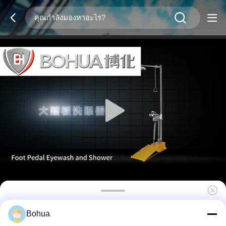
ขับปั่นขนาดใหญ่ รถฉุกเฉิน ล้างตาและสถานีอา
Bohua
บน้ํา แอนติฟรีส BH32-5012