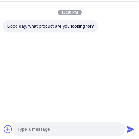
พูดคุยกันตอนนี้
ส่งคำถาม
10:30 PM
#
ฝักบัวฉุกเฉินและอ่างล้างตา
#
สถานที่ล้างตาและอาบน้ํา
Good day, what product are you looking for?
#
รวมน้ําอาบน้ําฉุกเฉินและน้ําล้างตา
สถานีล้างตาขา
2025-02-07
BH32-5012 แป๊ดอลขนาดใหญ่ ป้องกันความแข็ง น้ําอาบน้ําฉุกเฉินและน้ําล้างตา
การเปิดมือโดยใช้ปิดขนาดใหญ่:ป้องกันความจําเป็นในการสัมผัสมือกับระบบน้ํายา
ล้างตา ลดความเสี่ยงของการติดเชื้อทางสอง เพียงแค่กดปิดเ...
ดูเพิ่มเติม
ข้อความจากผู้เข้าชม
ปล่อยข้อความไว้
ยังไม่มีความเห็นจากสาธารณะ