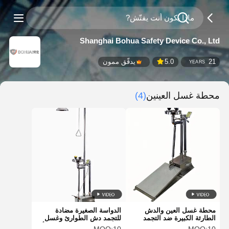
Shanghai Bohua Safety Device Co., Ltd
21
5.0
يدقّق ممون
YEARS
محطة غسل العينين
(4)
محطة غسل العين والدش
الدواسة الصغيرة مضادة
الطارئة الكبيرة ضد التجمد
للتجمد دش الطوارئ وغسل
BH32-5012
العينين الفولاذ المقاوم للصدأ