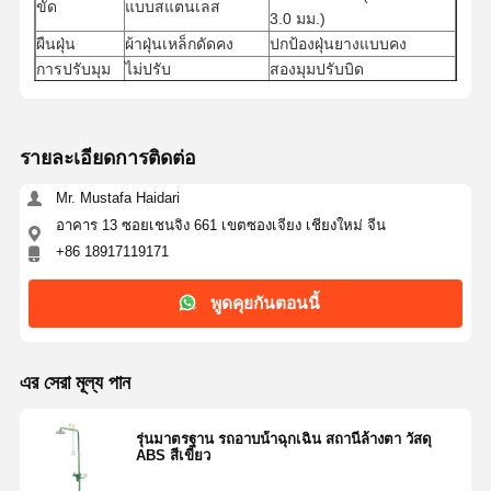
ขัด
แบบสแตนเลส
3.0 มม.)
ผืนฝุ่น
ผ้าฝุ่นเหล็กดัดคง
ปกป้องฝุ่นยางแบบคง
การปรับมุม
ไม่ปรับ
สองมุมปรับบิด
หม้อซักผ้าแบบ
ถ้วยล้างตา
หม้อล้างผ้าสว่างสูง
มาตรฐาน
การประกอบแบบ
เครื่องล้างตา
รวมแสงสว่างสูง
รายละเอียดการติดต่อ
มาตรฐาน
แผ่นผลักที่ส่องสว่างในความ
Mr. Mustafa Haidari
แผ่นผลัก
แผ่นผลักดันปกติ
มืด
อาคาร 13 ซอยเชนจิง 661 เขตซองเจียง เชียงใหม่ จีน
สายระบายน้ํา 304 ส
สีระบายน้ํากระจกกระจก
+86 18917119171
ชุดระบายน้ํา
แตนเลส ไม่เคลือบ
กระจกสูง 304 สแตนเลส
อลูมิเนียมสลัดฐานคงที่ที่มี
พูดคุยกันตอนนี้
ฐาน
ฐานสกัดอลูมิเนียม
ลักษณะป้องกันการลื่น
এর সেরা মূল্য পান
รุ่นมาตรฐาน รถอาบน้ําฉุกเฉิน สถานีล้างตา วัสดุ
ABS สีเขียว