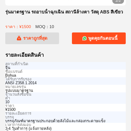
2/2
รุ่นมาตรฐาน รถอาบน้ําฉุกเฉิน สถานีล้างตา วัสดุ ABS สีเขียว
ราคา：¥1500
MOQ：10
ราคาถูกที่สุด
พูดคุยกันตอนนี้
รายละเอียดสินค้า
สถานที่กำเนิด
จีน
ชื่อแบรนด์
Bohua
ได้รับการรับรอง
ANSI Z358.1.2014
หมายเลขรุ่น
รูปแบบมาตรฐาน
จำนวนสั่งซื้อขั้น
ต่ำ
10
ราคา
¥1500
รายละเอียดการ
บรรจุ
บรรจุภัณฑ์มาตรฐานประกอบด้วยลังไม้และกล่องกระดาษแข็ง
เวลาการส่งมอบ
3-4 วันทำการ (แจ้งภายหลัง)