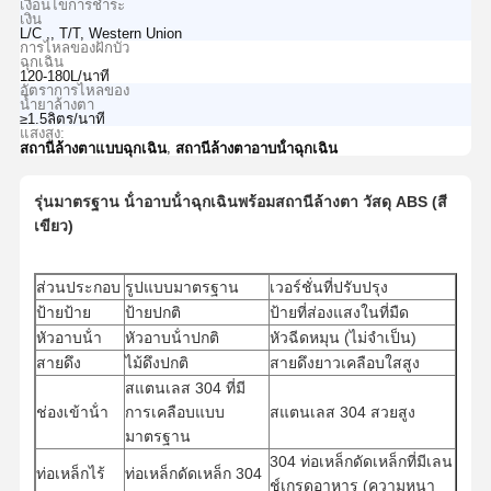
เงื่อนไขการชำระ
เงิน
L/C ,, T/T, Western Union
การไหลของฝักบัว
ฉุกเฉิน
120-180L/นาที
อัตราการไหลของ
น้ำยาล้างตา
≥1.5ลิตร/นาที
แสงสูง:
,
สถานีล้างตาแบบฉุกเฉิน
สถานีล้างตาอาบน้ําฉุกเฉิน
รุ่นมาตรฐาน น้ําอาบน้ําฉุกเฉินพร้อมสถานีล้างตา วัสดุ ABS (สี
เขียว)
ส่วนประกอบ
รูปแบบมาตรฐาน
เวอร์ชั่นที่ปรับปรุง
ป้ายป้าย
ป้ายปกติ
ป้ายที่ส่องแสงในที่มืด
หัวอาบน้ํา
หัวอาบน้ําปกติ
หัวฉีดหมุน (ไม่จําเป็น)
สายดึง
ไม้ดึงปกติ
สายดึงยาวเคลือบใสสูง
สแตนเลส 304 ที่มี
ช่องเข้าน้ํา
การเคลือบแบบ
สแตนเลส 304 สวยสูง
มาตรฐาน
304 ท่อเหล็กดัดเหล็กที่มีเลน
ท่อเหล็กไร้
ท่อเหล็กดัดเหล็ก 304
ช์เกรดอาหาร (ความหนา