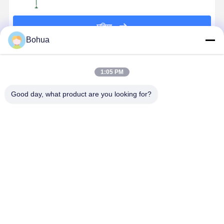
চালিয়ে
Bohua
แนะนำผลิตภัณฑ์
1:05 PM
Good day, what product are you looking for?
สถานีฉุกเฉิน
BH30-1018 การ
น้ําอาบน้ํา
สีเหลือง 304
ล้างตาและอาบ
เชื่อมต่ออย่าง
ฉุกเฉินระบาย
แตนเลส รถ
น้ำฉุกเฉินส
รวดเร็ว ความ
สูงและน้ํายาล้าง
บน้ําฉุกเฉิน
แตนเลสสตีล
ปลอดภัย รถอา
ตา 304 316 หัว
และน้ํายาล้า
304 พร้อมหัว
บน้ําฉุกเฉิน
สเปรย์คู่จากส
ตา พร้อม
ราคาดีที่สุด
ราคาดีที่สุด
ราคาดีที่สุด
ราคาดีที่ส
ฉีดคู่และอ่างส
และน้ําล้างตา
แตนเลส
สัญญาณเสีย
แตนเลส
และแสง
บ้าน
สินค้า
เกี่ยวกับเรา
ทัวร์โรงงาน
Desktop Site
บ้าน
เกี่ยวกับเรา
ติดต่อเรา