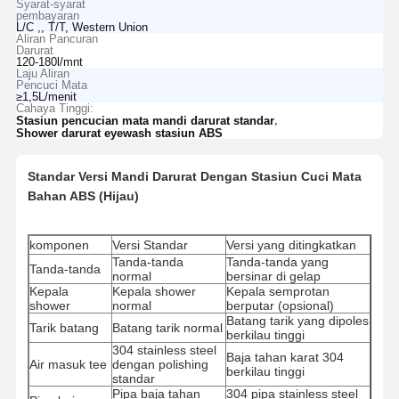
Syarat-syarat
pembayaran
L/C ,, T/T, Western Union
Aliran Pancuran
Darurat
120-180l/mnt
Laju Aliran
Pencuci Mata
≥1,5L/menit
Cahaya Tinggi:
,
Stasiun pencucian mata mandi darurat standar
Shower darurat eyewash stasiun ABS
Standar Versi Mandi Darurat Dengan Stasiun Cuci Mata
Bahan ABS (Hijau)
komponen
Versi Standar
Versi yang ditingkatkan
Tanda-tanda
Tanda-tanda yang
Tanda-tanda
normal
bersinar di gelap
Kepala
Kepala shower
Kepala semprotan
shower
normal
berputar (opsional)
Batang tarik yang dipoles
Tarik batang
Batang tarik normal
berkilau tinggi
304 stainless steel
Baja tahan karat 304
Air masuk tee
dengan polishing
berkilau tinggi
standar
Pipa baja tahan
304 pipa stainless steel