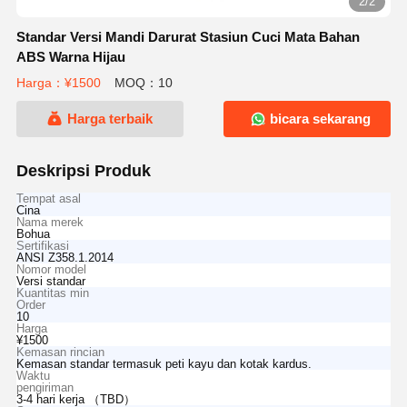
2/2
Standar Versi Mandi Darurat Stasiun Cuci Mata Bahan
ABS Warna Hijau
Harga：¥1500
MOQ：10
Harga terbaik
bicara sekarang
Deskripsi Produk
Tempat asal
Cina
Nama merek
Bohua
Sertifikasi
ANSI Z358.1.2014
Nomor model
Versi standar
Kuantitas min
Order
10
Harga
¥1500
Kemasan rincian
Kemasan standar termasuk peti kayu dan kotak kardus.
Waktu
pengiriman
3-4 hari kerja （TBD）