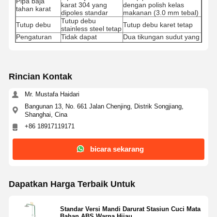
Pipa baja
karat 304 yang
dengan polish kelas
tahan karat
dipoles standar
makanan (3.0 mm tebal)
Tutup debu
Tutup debu
Tutup debu karet tetap
stainless steel tetap
Pengaturan
Tidak dapat
Dua tikungan sudut yang
sudut
disesuaikan
dapat diatur
Mangkuk cuci
Mangkuk cuci
Mangkuk cuci berkilau
mata
standar
tinggi
Perangkat
Pengaturan standar
Perangkat berkilau tinggi
Rincian Kontak
cuci mata
Plat dorong bercahaya di
Plat dorong
Plat dorong normal
gelap
Mr. Mustafa Haidari
T-shirt drainase 304
T-shirt drainase baja
Bangunan 13, No. 661 Jalan Chenjing, Distrik Songjiang,
Tepi drainase
stainless steel yang
tahan karat 304 berkilau
Shanghai, Cina
tidak dipoles
tinggi
Alloy aluminium dasar
+86 18917119171
Base paduan
Pangkalan
tetap dengan fitur anti-
aluminium
slip
bicara sekarang
Dapatkan Harga Terbaik Untuk
Standar Versi Mandi Darurat Stasiun Cuci Mata
Bahan ABS Warna Hijau