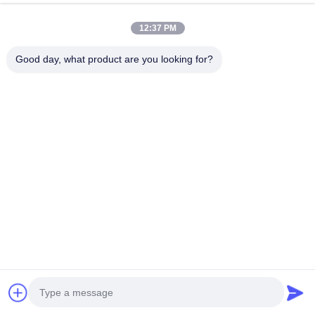
требованиям ANSI
Побеседуйте Теперь
12:37 PM
Отправить Запрос
Good day, what product are you looking for?
#
Безопасный Душ И Очищающий Раствор
#
Аварийное Мытье Ливня И Глаза
#
Аварийный Безопасный Душ И Глазная Вода
Аварийный душ и глазная вода
2025-09-10
Модель:BH30-2012 wl Материал:304 нержавеющая сталь толщиной 3
мм (стандарт) Связанная большая крышка:вода выходит, когда крышка
открывается,и закрытие крышки может предотвратить пыль и
одновременно от...
Взгляд больше
Сообщения посетителя
Оставьте сообщение
Пока нет комментариев