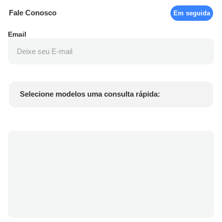
Fale Conosco
Em seguida
Email
Selecione modelos uma consulta rápida:
Preço do produto
Min.order quantity
Solicite uma amostra
Mais detalhes