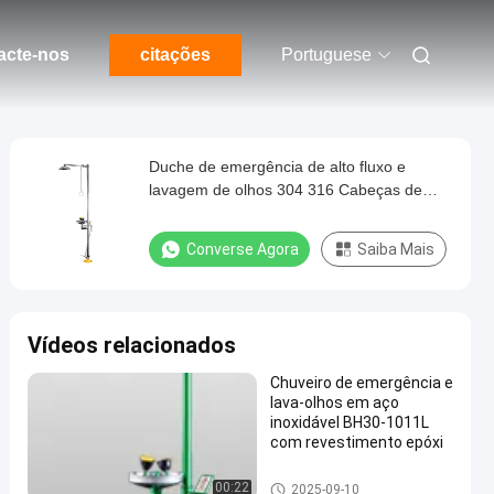
acte-nos
citações
Portuguese
Duche de emergência de alto fluxo e
lavagem de olhos 304 316 Cabeças de
pulverização duplas de aço inoxidável
Converse Agora
Saiba Mais
Vídeos relacionados
Chuveiro de emergência e
lava-olhos em aço
inoxidável BH30-1011L
com revestimento epóxi
Chuveiro de emergência e lava
00:22
2025-09-10