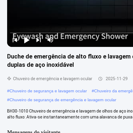
Duche de emergência de alto fluxo e lavagem 
duplas de aço inoxidável
Chuveiro de emergência e lavagem ocular
2025-11-29
#
Chuveiro de segurança e lavagem ocular
#
Chuveiro da emergê
#
Chuveiro de segurança de emergência e lavagem ocular
BH30-1010 Chuveiro de emergência e lavagem de olhos de aço inoxi
alto fluxo: Ativa-se instantaneamente com uma alavanca de puxa-a
Mensagens do visitante