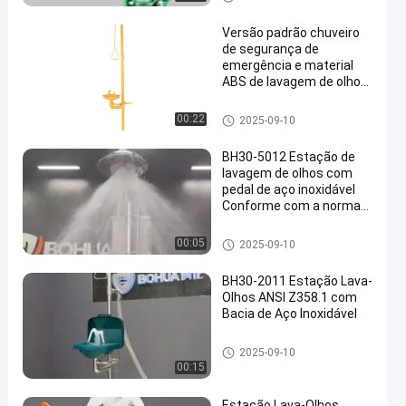
gem ocular
Versão padrão chuveiro
de segurança de
emergência e material
ABS de lavagem de olhos
acima de 1,5 L/min
Chuveiro de emergência e lava
00:22
2025-09-10
gem ocular
BH30-5012 Estação de
lavagem de olhos com
pedal de aço inoxidável
Conforme com a norma
ANSI Z358.1
Chuveiro de emergência e lava
00:05
2025-09-10
gem ocular
BH30-2011 Estação Lava-
Olhos ANSI Z358.1 com
Bacia de Aço Inoxidável
Chuveiro de emergência e lava
2025-09-10
gem ocular
00:15
Estação Lava-Olhos