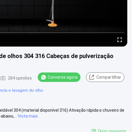
de olhos 304 316 Cabeças de pulverização
Converse agora
Compartilhar
284 opiniões
ncia e lavagem do olho
dável 304 (material disponível 316) Ativação rápida e chuveiro de
baixo,...
Vista mais
Deixe mensagem.