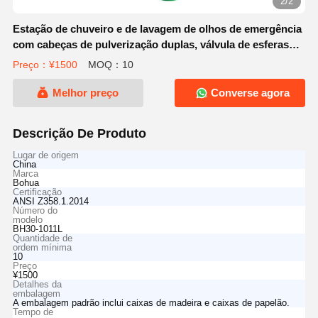
2/2
Estação de chuveiro e de lavagem de olhos de emergência
com cabeças de pulverização duplas, válvula de esferas
permanentemente aberta e ativação rápida para resposta
Preço：¥1500
MOQ：10
rápida
Melhor preço
Converse agora
Descrição De Produto
Lugar de origem
China
Marca
Bohua
Certificação
ANSI Z358.1.2014
Número do
modelo
BH30-1011L
Quantidade de
ordem mínima
10
Preço
¥1500
Detalhes da
embalagem
A embalagem padrão inclui caixas de madeira e caixas de papelão.
Tempo de