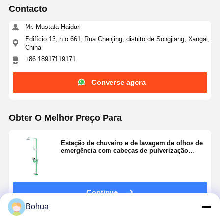
Contacto
Estação de lavagem de olhos fechada
Mr. Mustafa Haidari
Edifício 13, n.o 661, Rua Chenjing, distrito de Songjiang, Xangai,
Lava-olhos de aquecimento elétrico
China
+86 18917119171
Lava-olhos resistente ao congelamento
Lava-olhos de emergência portátil
Converse agora
Lava-olhos personalizado
Obter O Melhor Preço Para
Peças de substituição para lavados de olhos
Estação de chuveiro e de lavagem de olhos de
emergência com cabeças de pulverização
duplas, válvula de esferas permanentemente
aberta e ativação rápida para resposta rápida
Continue
Bohua