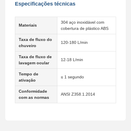
Especificações técnicas
Controle De
CONTATE-
Notícias
Casos
304 aço inoxidável com
Materiais
Qualidade
NOS
cobertura de plástico ABS
Taxa de fluxo do
120-180 L/min
chuveiro
Taxa de fluxo de
12-18 L/min
Blog
Converse
lavagem ocular
Agora
Tempo de
≤ 1 segundo
ativação
Chuveiro de emergência e lavagem ocular
Conformidade
Limpeza ocular com água temperada
ANSI Z358.1.2014
com as normas
Estação de lavagem de olhos montada na parede
Estação de lavagem de olhos de balcão
Estação de lavagem de olhos com pedal de pé