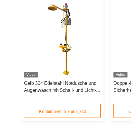
Video
Video
on
Gelb 304 Edelstahl Notdusche und
Doppel-
Augenwasch mit Schall- und Licht-
Sicherh
ken
Alarm
Augenwa
Kontaktieren Sie uns jetzt
K