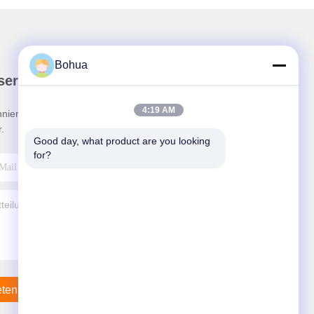
Bohua
ser Newsletter
4:19 AM
nieren Sie unseren Newsletter für Rabatte und
.
Good day, what product are you looking 
for?
eten Sie Mit Uns In Verbindung