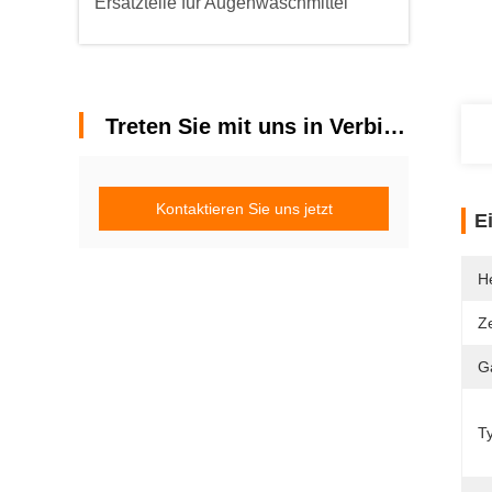
Ersatzteile für Augenwaschmittel
Treten Sie mit uns in Verbindung
Kontaktieren Sie uns jetzt
E
He
Ze
G
T