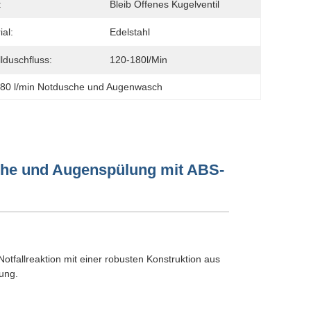
:
Bleib Offenes Kugelventil
ial:
Edelstahl
llduschfluss:
120-180l/min
80 l/min Notdusche und Augenwasch
che und Augenspülung mit ABS-
fallreaktion mit einer robusten Konstruktion aus
ung.