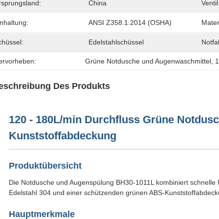
rsprungsland:
China
Ventil
nhaltung:
ANSI Z358.1.2014 (OSHA)
Mater
chüssel:
Edelstahlschüssel
Notfa
ervorheben:
Grüne Notdusche und Augenwaschmittel
, 
1
eschreibung Des Produkts
120 - 180L/min Durchfluss Grüne Notdus
Kunststoffabdeckung
Produktübersicht
Die Notdusche und Augenspülung BH30-1011L kombiniert schnelle Not
Edelstahl 304 und einer schützenden grünen ABS-Kunststoffabdeck
Hauptmerkmale