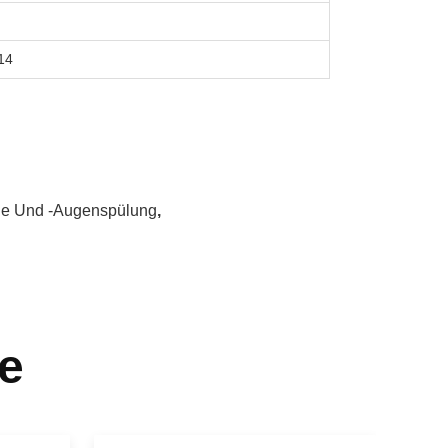
14
e Und -Augenspülung
,
e