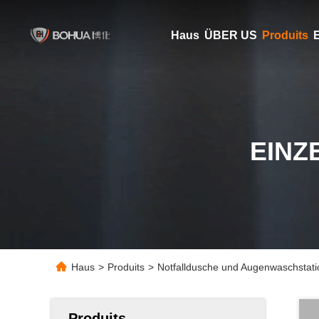
Haus
ÜBER US
Produits
E
EINZ
Haus
>
Produits
>
Notfalldusche und Augenwaschstation
Produits