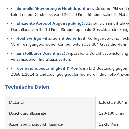
Schnelle Aktivierung & Hochdurchfluss-Dusche:
Aktiviert
liefert einen Durchfluss von 120-180 l/min für eine schnelle Notfal
Effiziente Aerosol-Augenspülung:
Aktiviert sich innerhalb 
Durchfluss von 12-18 l/min für eine optimale Gesichtsabdeckung
Hochwertige Filtration & Sicherheit:
Verfügt über eine hochd
Verunreinigungen, wobei Komponenten aus 304-Guss die Rohrint
Einstellbarer Durchfluss:
Anpassbare Durchflusseinstellung 
verschiedenen Installationsorten.
Korrosionsbeständigkeit & Konformität:
Beständig gegen k
Z358.1.2014-Standards, geeignet für mehrere industrielle Anwe
Technische Daten
Material
Edelstahl 304 m
Duschdurchflussrate
120-180 l/min
Augenspülungsdurchflussrate
12-18 l/min