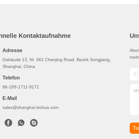
hnelle Kontaktaufnahme
Un
Adresse
Abon
mehr
Gebäude 13, Nr. 661 Chenjing Road, Bezirk Songjiang,
Shanghai, China
Telefon
86-189-1711-9171
E-Mail
sales@shanghai-bohua.com
Tr