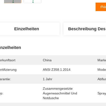
Erha
Einzelheiten
Beschreibung Des
inzelheiten
rkunftsort
China
Mark
rtifizierung
ANSI Z358.1.2014
Mode
arantie:
1 Jahr
Abflu
Zusammengesetzte 
yp:
Augenwaschmittel Und 
Spray
Notdusche