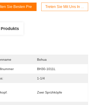
lten Sie Besten Preis
Treten Sie Mit Uns In Verbindung
 Produkts
enname
Bohua
llnummer
BH30-1011L
ss:
1-1/4
kopf:
Zwei Sprühköpfe