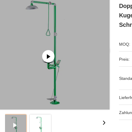
Dopp
Kuge
Schn
MOQ:
Preis:
Standa
Lieferfr
Zahlu