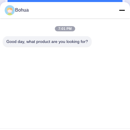
のシャワーのシャワーのシャワーのシャワーのシ
続行
ャワーのシャワーのシャワーのシャワーのシャワ
閉ざされた眼洗いステーション
Bohua
ーのシャワーのシャワーのシャワーのシャワーの
シャワーのシャワーのシャワーのシャワ
電気熱眼洗剤
推薦されたプロダクト
7:01 PM
凍結 耐える眼洗剤
Good day, what product are you looking for?
ポータブル 緊急 眼洗剤
カスタマイズされた眼洗剤
304 ステンレス
BH30-1018 ク
高流量緊急シ
標準版 緊急
眼洗剤の交換部品
スチール 緊急
イックコネク
ャワーと眼洗
ャワー 眼洗
シャワー と 眼
ト 安全 緊急シ
浄 304 316 ス
ステーショ
洗い ステーシ
ャワー 眼洗浄
テンレス鋼の
ABS 素材 
ョン 二重 噴霧
耐腐食性
ダブルスプレ
ベストプライス
ベストプライス
ベストプライス
ベストプラ
頭 と ステンレ
ー頭
ス スチール ボ
ウル
Desktop Site
ホーム
企業情報
お問い合わせ
地図
プライバシーポリシー規約