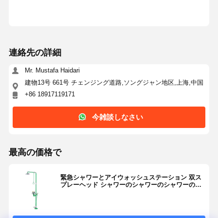
品質管理
私達と連絡
ニュース
ケース
連絡先の詳細
Mr. Mustafa Haidari
建物13号 661号 チェンジング道路,ソングジャン地区,上海,中国
+86 18917119171
ブログ
今雑談しなさ
い
今雑談しなさい
緊急 シャワー と 目 洗い
最高の価格で
温水 眼洗剤
壁に装着された眼洗いステーション
緊急シャワーとアイウォッシュステーション 双ス
プレーヘッド シャワーのシャワーのシャワーのシ
ャワーのシャワーのシャワーのシャワーのシャワ
カウンタートップの眼洗いステーション
ーのシャワーのシャワーのシャワーのシャワーの
シャワーのシャワーのシャワーのシャワーのシャ
フットペダル眼洗いステーション
ワーのシャワーのシャワーのシャワーのシャワー