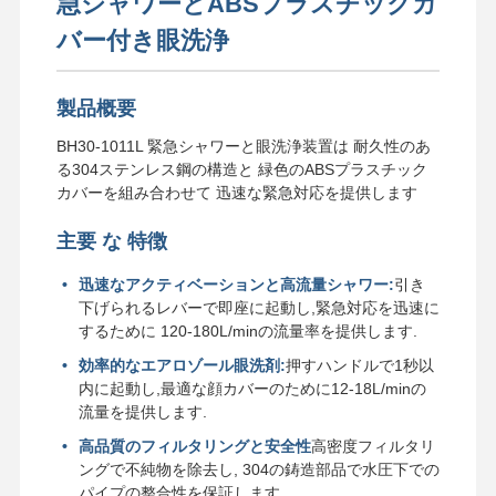
急シャワーとABSプラスチックカ
バー付き眼洗浄
製品概要
BH30-1011L 緊急シャワーと眼洗浄装置は 耐久性のあ
る304ステンレス鋼の構造と 緑色のABSプラスチック
カバーを組み合わせて 迅速な緊急対応を提供します
主要 な 特徴
迅速なアクティベーションと高流量シャワー:
引き
下げられるレバーで即座に起動し,緊急対応を迅速に
するために 120-180L/minの流量率を提供します.
効率的なエアロゾール眼洗剤:
押すハンドルで1秒以
内に起動し,最適な顔カバーのために12-18L/minの
流量を提供します.
高品質のフィルタリングと安全性
高密度フィルタリ
ングで不純物を除去し, 304の鋳造部品で水圧下での
パイプの整合性を保証します.