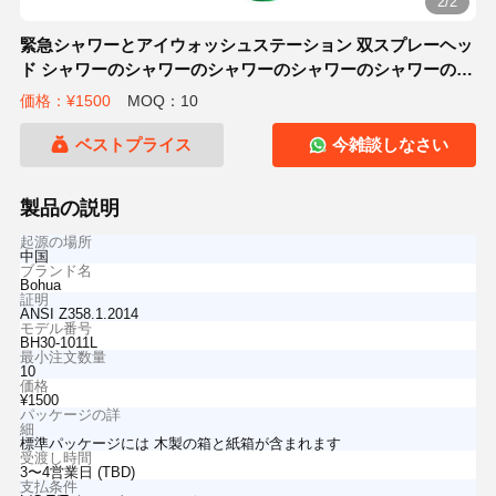
2/2
緊急シャワーとアイウォッシュステーション 双スプレーヘッ
ド シャワーのシャワーのシャワーのシャワーのシャワーのシ
ャワーのシャワーのシャワーのシャワーのシャワーのシャワ
価格：¥1500
MOQ：10
ーのシャワーのシャワーのシャワーのシャワーのシャワーの
シャワーのシャワーのシャワーのシャワーのシャワーのシャ
ベストプライス
今雑談しなさい
ワーのシャワーのシャワーのシャワーのシャワーのシャワー
のシャワーのシャワーのシャワーのシャワーのシャワーのシ
製品の説明
ャワーのシャワーのシャワーのシャワーのシャワーのシャワ
起源の場所
中国
ブランド名
Bohua
証明
ANSI Z358.1.2014
モデル番号
BH30-1011L
最小注文数量
10
価格
¥1500
パッケージの詳
細
標準パッケージには 木製の箱と紙箱が含まれます
受渡し時間
3〜4営業日 (TBD)
支払条件