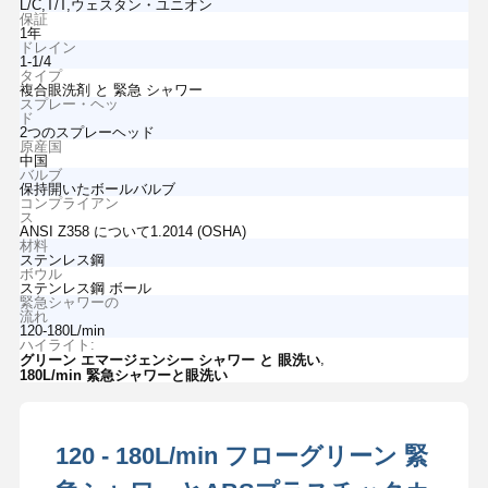
L/C,T/T,ウェスタン・ユニオン
保証
1年
ドレイン
1-1/4
タイプ
複合眼洗剤 と 緊急 シャワー
スプレー・ヘッ
ド
2つのスプレーヘッド
原産国
中国
バルブ
保持開いたボールバルブ
コンプライアン
ス
ANSI Z358 について1.2014 (OSHA)
材料
ステンレス鋼
ボウル
ステンレス鋼 ボール
緊急シャワーの
流れ
120-180L/min
ハイライト:
,
グリーン エマージェンシー シャワー と 眼洗い
180L/min 緊急シャワーと眼洗い
120 - 180L/min フローグリーン 緊