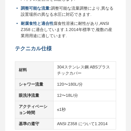
調整可能な流量:
調整可能な流量調整により,異なる
設置場所の異なる水圧に対応できます.
耐腐食性と適合性
腐食性溶液に耐性があり,ANSI
Z358 に適合しています.1.2014年標準で,複数の産
業用用途に適しています.
テクニカル仕様
304ステンレス鋼 ABSプラス
材料
チックカバー
シャワー流量
120〜180L/分
眼洗浄流量
12〜18L/分
アクティベーシ
≤1秒
ョン時間
家
製品
私たちについ
工場 ツアー
て
基準の遵守
ANSI Z358 について1.2014