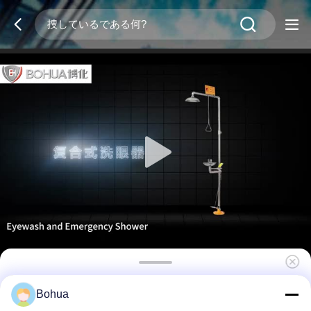
標準版 緊急シャワー 眼洗いステーション ABS
Bohua
素材 緑色