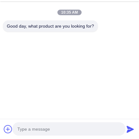
今雑談しなさい
お問い合わせを送信
10:35 AM
#
安全 シャワー と 目 洗い
#
緊急のシャワーおよび目の洗浄
Good day, what product are you looking for?
#
緊急 防災 シャワー と 目 洗い
緊急 シャワー と 目 洗い
2025-11-29
標準版 眼洗いステーション付き緊急シャワー ABS素材 (緑色) 構成要素 標準
版 アップグレードされたバージョン 標識 通常の表示 暗闇に輝く標識 シャワ
ーヘッド 普通のシャワーヘッド 回転式噴霧頭 (オプション) 引く棒 普通の引
力棒 高光沢で磨いた引力棒 水の入口 tee 標準の磨き法で 304型不?? 鋼 高光
輝く304型ステンレス鋼 ステンレス鋼管 標準に磨かれた304型ステンレス鋼
管 ...
お問い合わせ
訪問者のメッセージ
メッセージを残してください.
まだ公のコメントはない