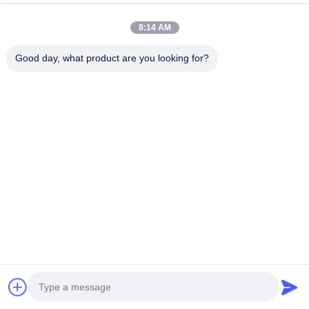
今雑談しなさい
お問い合わせを送信
8:14 AM
#
安全 シャワー と 目 洗い
#
緊急のシャワーおよび目の洗浄
Good day, what product are you looking for?
#
緊急 防災 シャワー と 目 洗い
緊急 シャワー と 目 洗い
2025-11-29
BH30-1012ZP ダブルハンドスプッシュアイウォッシュ 304ステンレス 迅速
なアクティベーションと高流量シャワー: 引き下げレバーで即座に起動し,緊
急対応を迅速にするために120-180L/min を提供します. 効率的なエアロゾー
ル眼洗剤:押すハンドルで1秒以内にスプレーします. 面部を最適に覆うために
12-18L/minの流量です. 高品質のフィルタリングと安全性高密度フィルターで
汚...
お問い合わせ
訪問者のメッセージ
メッセージを残してください.
まだ公のコメントはない