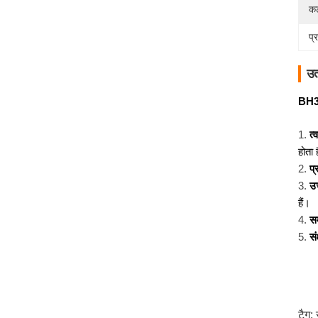
कट
प्
उत
BH30
त्
होता 
प्
उच
हैं।
सम
सं
टैग: