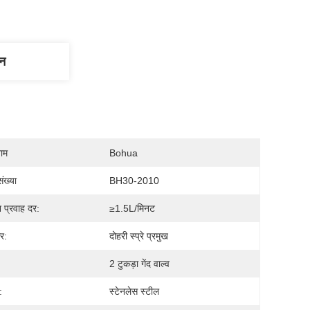
णन
नाम
Bohua
ंख्या
BH30-2010
प्रवाह दर:
≥1.5L/मिनट
िर:
दोहरी स्प्रे प्रमुख
2 टुकड़ा गेंद वाल्व
:
स्टेनलेस स्टील