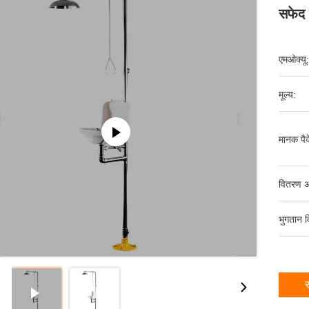
सफेद 
एमओक्यू:
मूल्य:
मानक पैक
वितरण अ
भुगतान व
स