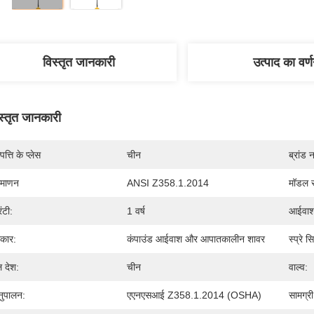
विस्तृत जानकारी
उत्पाद का वर्
स्तृत जानकारी
पत्ति के प्लेस
चीन
ब्रांड 
रमाणन
ANSI Z358.1.2014
मॉडल स
रंटी:
1 वर्ष
आईवाश 
रकार:
कंपाउंड आईवाश और आपातकालीन शावर
स्प्रे स
ल देश:
चीन
वाल्व:
ुपालन:
एएनएसआई Z358.1.2014 (OSHA)
सामग्री